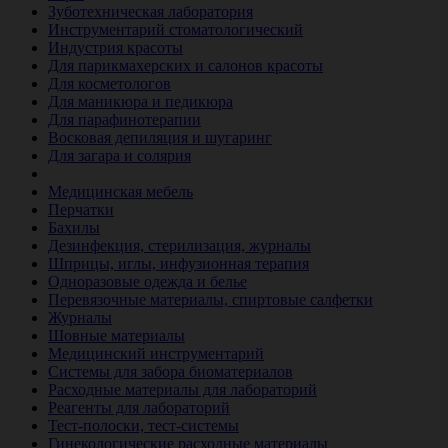
Зуботехническая лаборатория
Инструментарий стоматологический
Индустрия красоты
Для парикмахерских и салонов красоты
Для косметологов
Для маникюра и педикюра
Для парафинотерапии
Восковая депиляция и шугаринг
Для загара и солярия
Ветеринария
Медицинская мебель
Перчатки
Бахилы
Дезинфекция, стерилизация, журналы
Шприцы, иглы, инфузионная терапия
Одноразовые одежда и белье
Перевязочные материалы, спиртовые салфетки
Журналы
Шовные материалы
Медицинский инструментарий
Системы для забора биоматериалов
Расходные материалы для лабораторий
Реагенты для лабораторий
Тест-полоски, тест-системы
Гинекологические расходные материалы