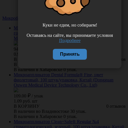
Микробраши
Посмотреть все 10
Куки не едим, но собираем!
Микроаппликатор Dental Formula®Ultrafine, цвет
голубой, 100 штук/упаковка, Китай (Dongguan Ouwen
Оставаясь на сайте, вы принимаете условия
Medical Device Technology Cо., Ltd)
Подробнее
94.00
/
упак
Принять
0.94 руб. шт
В КОРЗИНУ
0 отзывов
В наличии во Владивостоке 30 упак.
В наличии в Хабаровске 0 упак.
Микроаппликатор Dental Formula® Fine, цвет
фиолетовый, 100 штук/упаковка, Китай (Dongguan
Ouwen Medical Device Technology Cо., Ltd)
109.00
/
упак
1.09 руб. шт
В КОРЗИНУ
0 отзывов
В наличии во Владивостоке 30 упак.
В наличии в Хабаровске 0 упак.
Микроаппликатор Clean+Safe® Regular №4
стоматологический, зеленый, 100 штук/упаковка, Китай