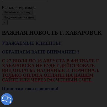
На складе
ед. товара.
Перейти в корзину
Продолжить покупки
×
ВАЖНАЯ НОВОСТЬ Г. ХАБАРОВСК
УВАЖАЕМЫЕ КЛИЕНТЫ!
ОБРАЩАЕМ ВАШЕ ВНИМАНИЕ!!!
С 27 ИЮЛЯ ПО 16 АВГУСТА В ФИЛИАЛЕ Г.
ХАБАРОВСКА НЕ БУДЕТ ДЕЙСТВОВАТЬ
ВИД ОПЛАТЫ: НАЛИЧНЫЕ И ТЕРМИНАЛ.
ТОЛЬКО ОПЛАТА ОНЛАЙН НА НАШЕМ
САЙТЕ ИЛИ ЧЕРЕЗ РАСЧЕТНЫЙ СЧЕТ.
Приносим свои извинения!