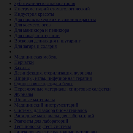
Зуботехническая лаборатория
Инструментарий стоматологический
Индустрия красоты
Для парикмахерских и салонов красоты
Для косметологов
Для маникюра и педикюра
Для парафинотерапии
Восковая депиляция и шугаринг
Для загара и солярия
Ветеринария
Медицинская мебель
Перчатки
Бахилы
Дезинфекция, стерилизация, журналы
Шприцы, иглы, инфузионная терапия
Одноразовые одежда и белье
Перевязочные материалы, спиртовые салфетки
Журналы
Шовные материалы
Медицинский инструментарий
Системы для забора биоматериалов
Расходные материалы для лабораторий
Реагенты для лабораторий
Тест-полоски, тест-системы
Гинекологические расходные материалы