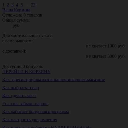
1
2
3
4
5
...
77
Ваша Корзина
Отложено
0
товаров
Общая сумма:
руб.
Для минимального заказа
с самовывозом:
не хватает
1000
руб.
с доставкой:
не хватает
3000
руб.
Доступно
0
бонусов.
ПЕРЕЙТИ В КОРЗИНУ
Как зарегистрироваться в нашем интернет-магазине
Как выбрать товар
Как сделать заказ
Если вы забыли пароль
Как работает бонусная программа
Как настроить уведомления
Как попасть в рубрику «НАШИ КЛИЕНТЫ»