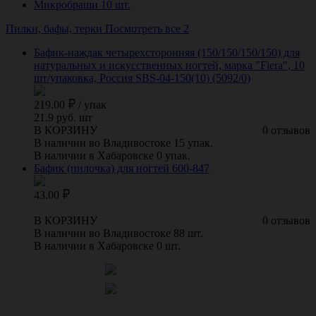
Микробраши
10 шт.
Пилки, бафы, терки
Посмотреть все 2
Бафик-наждак четырехсторонняя (150/150/150/150) для
натуральных и искусственных ногтей, марка "Fiera", 10
шт/упаковка, Россия SBS-04-150(10) (5092/0)
219.00
/
упак
21.9 руб. шт
В КОРЗИНУ
0 отзывов
В наличии во Владивостоке 15 упак.
В наличии в Хабаровске 0 упак.
Бафик (пилочка) для ногтей 600-847
43.00
В КОРЗИНУ
0 отзывов
В наличии во Владивостоке 88 шт.
В наличии в Хабаровске 0 шт.