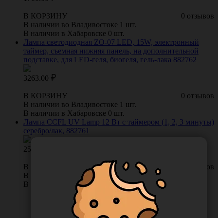
В КОРЗИНУ
0 отзывов
В наличии во Владивостоке 1 шт.
В наличии в Хабаровске 0 шт.
Лампа светодиодная ZO-07 LED, 15W, электронный
таймер, съемная нижняя панель, на дополнительной
подставке, для LED-геля, биогеля, гель-лака 882762
3263.00
В КОРЗИНУ
0 отзывов
В наличии во Владивостоке 1 шт.
В наличии в Хабаровске 0 шт.
Лампа CCFL UV Lamp 12 Вт с таймером (1, 2, 3 минуты)
серебро/лак, 882761
2592.00
В КОРЗИНУ
0 отзывов
В наличии во Владивостоке 1 шт.
В наличии в Хабаровске 0 шт.