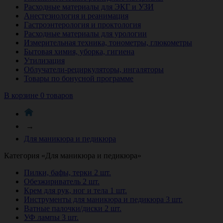
Расходные материалы для ЭКГ и УЗИ
Анестезиология и реанимация
Гастроэнтерология и проктология
Расходные материалы для урологии
Измерительная техника, тонометры, глюкометры
Бытовая химия, уборка, гигиена
Утилизация
Облучатели-рециркуляторы, ингаляторы
Товары по бонусной программе
В корзине 0 товаров
→
Для маникюра и педикюра
Категория «Для маникюра и педикюра»
Пилки, бафы, терки
2 шт.
Обезжириватель
2 шт.
Крем для рук, ног и тела
1 шт.
Инструменты для маникюра и педикюра
3 шт.
Ватные палочки/диски
2 шт.
УФ лампы
3 шт.