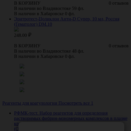
В КОРЗИНУ
0 отзывов
В наличии во Владивостоке 59 фл.
В наличии в Хабаровске 0 фл.
Эритротест-Цоликлон Анти-D Супер, 10 мл, Россия
(Гематолог) DM.10
248.00
В КОРЗИНУ
0 отзывов
В наличии во Владивостоке 48 фл.
В наличии в Хабаровске 0 фл.
Реагенты для коагулологии
Посмотреть все 1
РФМК-тест. Набор реагентов для определения
растворимых фибрин-мономерных комплексов в плазме
крови (флаконный вариант), 200 определений, Россия
(ООО Фирма "Технология-Стандарт") 081