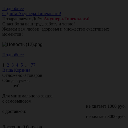
Подробнее
С Днём Акушера-Гинеколога!
Поздравляем с Днём
Акушера-Гинеколога!
Спасибо за ваш труд, заботу и тепло!
Желаем вам любви, здоровья и множество счастливых
моментов!
Подробнее
1
2
3
4
5
...
77
Ваша Корзина
Отложено
0
товаров
Общая сумма:
руб.
Для минимального заказа
с самовывозом:
не хватает
1000
руб.
с доставкой:
не хватает
3000
руб.
Доступно
0
бонусов.