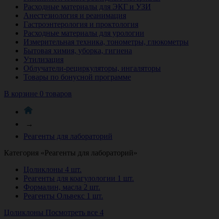
Расходные материалы для ЭКГ и УЗИ
Анестезиология и реанимация
Гастроэнтерология и проктология
Расходные материалы для урологии
Измерительная техника, тонометры, глюкометры
Бытовая химия, уборка, гигиена
Утилизация
Облучатели-рециркуляторы, ингаляторы
Товары по бонусной программе
В корзине 0 товаров
→
Реагенты для лабораторий
Категория «Реагенты для лабораторий»
Цоликлоны
4 шт.
Реагенты для коагулологии
1 шт.
Формалин, масла
2 шт.
Реагенты Ольвекс
1 шт.
Цоликлоны
Посмотреть все 4