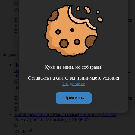
2572.00
В КОРЗИНУ
0 отзывов
В наличии во Владивостоке 3 набор.
В наличии в Хабаровске 0 набор.
Формалин, масла
Посмотреть все 2
Формалин HistoSafe® 10% забуференный
Куки не едим, но собираем!
оригинальный, 1 л, Россия (ООО "ЭргоПродакшн") 06-
001/S (В06-001/S)
Оставаясь на сайте, вы принимаете условия
Подробнее
538.00
Принять
В КОРЗИНУ
0 отзывов
В наличии во Владивостоке 68 фл.
В наличии в Хабаровске 0 фл.
Набор реагентов «Масло иммерсионное», 100 мл,
Россия (ООО "МиниМед") 14005304
228.00