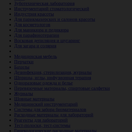
Зуботехническая лаборатория
Инструментарий стоматологический
Индустрия красоты
Для парикмахерских и салонов красоты
Для косметологов
Для маникюра и педикюра
Для парафинотерапии
Восковая депиляция и шугаринг
Для загара и солярия
Ветеринария
Медицинская мебель
Перчатки
Бахилы
Дезинфекция, стерилизация, журналы
Шприцы, иглы, инфузионная терапия
Одноразовые одежда и белье
Перевязочные материалы, спиртовые салфетки
Журналы
Шовные материалы
Медицинский инструментарий
Системы для забора биоматериалов
Расходные материалы для лабораторий
Реагенты для лабораторий
Тест-полоски, тест-системы
Гинекологические расходные материалы