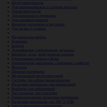
Индустрия красоты
Для парикмахерских и салонов красоты
Для косметологов
Для маникюра и педикюра
Для парафинотерапии
Восковая депиляция и шугаринг
Для загара и солярия
Ветеринария
Медицинская мебель
Перчатки
Бахилы
Дезинфекция, стерилизация, журналы
Шприцы, иглы, инфузионная терапия
Одноразовые одежда и белье
Перевязочные материалы, спиртовые салфетки
Журналы
Шовные материалы
Медицинский инструментарий
Системы для забора биоматериалов
Расходные материалы для лабораторий
Реагенты для лабораторий
Тест-полоски, тест-системы
Гинекологические расходные материалы
Расходные материалы для ЭКГ и УЗИ
Анестезиология и реанимация