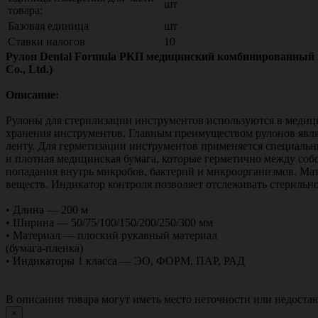
шт
товара:
Базовая единица
шт
Ставки налогов
10
Рулон Dental Formula РКП медицинский комбинированный пл
Co., Ltd.)
Описание:
Рулоны для стерилизации инструментов используются в медици
хранения инструментов. Главным преимуществом рулонов являет
ленту. Для герметизации инструментов применяется специальн
и плотная медицинская бумага, которые герметично между соб
попадания внутрь микробов, бактерий и микроорганизмов. Мат
веществ. Индикатор контроля позволяет отслеживать стерильн
• Длина — 200 м
• Ширина — 50/75/100/150/200/250/300 мм
• Материал — плоский рукавный материал
(бумага-пленка)
• Индикаторы 1 класса — ЭО, ФОРМ, ПАР, РАД
В описании товара могут иметь место неточности или недост
×