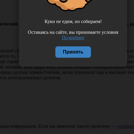
Куки не едим, но собираем!
оский одноразовый для паровой и газовой стерилизации, раз
Оставаясь на сайте, вы принимаете условия
Подробнее
нской сфере, косметологии и ветеринарии. Они применяются дл
Принять
ся то, что в отличие от пакетов, они не имеют ограничений по
ый термозапаивающий аппарат. Изделия изготавливаются из выс
ой запаяны. Благодаря чему, рулоны обладают избирательной п
ериал рулона термоустойчив, легко переносит пар и высокие т
ость использованных рулонов.
ающая информация. Если вы заметили такую проблему —
сообщит