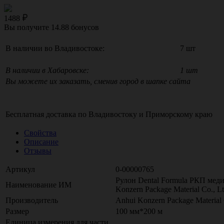
1488
Вы получите
14.88
бонусов
В наличии во Владивостоке:
7 шт
В наличии в Хабаровске:
1 шт
Вы можете их заказать, сменив город в шапке сайта
Бесплатная доставка по
Владивостоку
и
Приморскому краю
Свойства
Описание
Отзывы
Артикул
0-00000765
Рулон Dental Formula РКП мед
Наименование ИМ
Konzern Package Material Co., Lt
Производитель
Anhui Konzern Package Material 
Размер
100 мм*200 м
Единица измерения для части