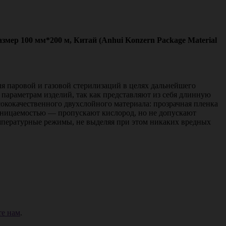
мер 100 мм*200 м, Китай (Anhui Konzern Package Material
я паровой и газовой стерилизаций в целях дальнейшего
 параметрам изделий, так как представляют из себя длинную
ококачественного двухслойного материала: прозрачная пленка
роницаемостью — пропускают кислород, но не допускают
емпературные режимы, не выделяя при этом никаких вредных
е нам
.