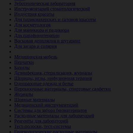
Зуботехническая лаборатория
Инструментарий стоматологический
Индустрия красоты
Для парикмахерских и салонов красоты
Для косметологов
Для маникюра и педикюра
Для парафинотерапии
Восковая депиляция и шугаринг
Для загара и солярия
Ветеринария
Медицинская мебель
Перчатки
Бахилы
Дезинфекция, стерилизация, журналы
Шприцы, иглы, инфузионная терапия
Одноразовые одежда и белье
Перевязочные материалы, спиртовые салфетки
Журналы
Шовные материалы
Медицинский инструментарий
Системы для забора биоматериалов
Расходные материалы для лабораторий
Реагенты для лабораторий
Тест-полоски, тест-системы
Гинекологические расходные материалы