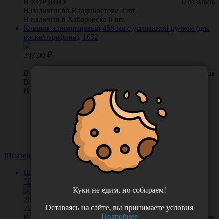
В КОРЗИНУ
0 отзывов
В наличии во Владивостоке 2 шт.
В наличии в Хабаровске 0 шт.
Ковшик алюминиевый 450 мл с усиленной ручкой (для
воска/парафина), 1652
297.00
В КОРЗИНУ
0 отзывов
В наличии во Владивостоке 3 шт.
В наличии в Хабаровске 0 шт.
Шпатели косметологические
Посмотреть все 1
Шпатель деревянный нестерильный, серии
"DepilTouch", 100 шт/упаковка, Россия 87805
Куки не едим, но собираем!
207.00
/
упак
Оставаясь на сайте, вы принимаете условия
2.07 руб. шт
Подробнее
В КОРЗИНУ
0 отзывов