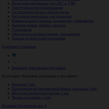
Расходные материалы для ЭКГ и УЗИ
Анестезиология и реанимация
Гастроэнтерология и проктология
Расходные материалы для урологии
Измерительная техника, тонометры, глюкометры
Бытовая химия, уборка, гигиена
Утилизация
Облучатели-рециркуляторы, ингаляторы
Товары по бонусной программе
В корзине 0 товаров
→
Восковая депиляция и шугаринг
Категория «Восковая депиляция и шугаринг»
Полоски
3 шт.
Подогреватели (воскоплавы)/банки для воска
3 шт.
Шпатели косметологические
1 шт.
Чехлы на кушетку
2 шт.
Полоски
Посмотреть все 3