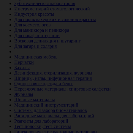
Зуботехническая лаборатория
Инструментарий стоматологический
Индустрия красоты
Для парикмахерских и салонов красоты
Для косметологов
Для маникюра и педикюра
Для парафинотерапии
Восковая депиляция и шугаринг
Для загара и солярия
Ветеринария
Медицинская мебель
Перчатки
Бахилы
Дезинфекция, стерилизация, журналы
Шприцы, иглы, инфузионная терапия
Одноразовые одежда и белье
Перевязочные материалы, спиртовые салфетки
Журналы
Шовные материалы
Медицинский инструментарий
Системы для забора биоматериалов
Расходные материалы для лабораторий
Реагенты для лабораторий
Тест-полоски, тест-системы
Гинекологические расходные материалы