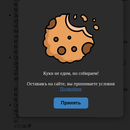
В наличии во Владивостоке 3 набор.
В наличии в Хабаровске 0 набор.
Зеркало гортанное диаметром 22 мм с пластмассовой
ручкой, 50 шт/упак, Россия (Полимерные изделия)
848.00
/
упак
16.96 руб. шт
В КОРЗИНУ
0 отзывов
В наличии во Владивостоке 12 упак.
В наличии в Хабаровске 0 упак.
Отрез марлевый медицинский в отрезе 0,9*10 м (в
ролике) нестерильный, плотность 39 г/м2, Россия (ООО
"Емельянъ Савостинъ. Ватная Фабрика")
Куки не едим, но собираем!
408.00
Оставаясь на сайте, вы принимаете условия
Подробнее
В КОРЗИНУ
0 отзывов
В наличии во Владивостоке 91 упак.
В наличии в Хабаровске 0 упак.
Принять
Отрез марлевый медицинский в отрезе 0,9*5 м
нестерильный, плотность 36 г/м2, Россия (ООО
"Емельянъ Савостинъ. Ватная Фабрика")
157.00