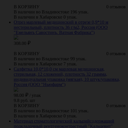
В КОРЗИНУ
0 отзывов
В наличии во Владивостоке 196 упак.
В наличии в Хабаровске 0 упак.
Отрез марлевый медицинский в отрезе 0,9*10 м
нестерильный, плотность 36 г/м2, Россия (ООО
"Емельянъ Савостинъ. Ватная Фабрика")
308.00
В КОРЗИНУ
0 отзывов
В наличии во Владивостоке 99 упак.
В наличии в Хабаровске 7 упак.
Салфетка 10,0*10,0 см марлевая медицинская,
стерильная, 12 сложений, плотность 32 грамма,
индивидуальная упаковка (мягкая), 10 штук/упаковка,
Россия (ООО "Ньюфарм")
98.00
/
упак
9.8 руб. шт
В КОРЗИНУ
0 отзывов
В наличии во Владивостоке 101 упак.
В наличии в Хабаровске 0 упак.
Материал стоматологический кальцийсодержащий
подкладочный рентгеноконтрастный "Кальцевит"