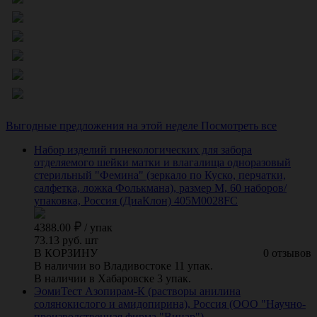
Выгодные предложения на этой неделе
Посмотреть все
Набор изделий гинекологических для забора
отделяемого шейки матки и влагалища одноразовый
стерильный "Фемина" (зеркало по Куско, перчатки,
салфетка, ложка Фолькмана), размер M, 60 наборов/
упаковка, Россия (ДиаКлон) 405M0028FC
4388.00
/
упак
73.13 руб. шт
В КОРЗИНУ
0 отзывов
В наличии во Владивостоке 11 упак.
В наличии в Хабаровске 3 упак.
ЭомиТест Азопирам-К (растворы анилина
солянокислого и амидопирина), Россия (ООО "Научно-
производственная фирма "Винар")