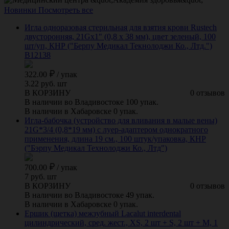
Новинки
Посмотреть все
Игла одноразовая стерильная для взятия крови Rustech
двусторонняя, 21Gх1" (0,8 х 38 мм), цвет зеленый, 100
шт/уп, КНР ("Берпу Медикал Текнолоджи Ко., Лтд.")
B12138
322.00
/
упак
3.22 руб. шт
В КОРЗИНУ
0 отзывов
В наличии во Владивостоке 100 упак.
В наличии в Хабаровске 0 упак.
Игла-бабочка (устройство для вливания в малые вены)
21G*3/4 (0,8*19 мм) с луер-адаптером однократного
применения, длина 19 см., 100 штук/упаковка, КНР
("Бэрпу Медикал Технолоджи Ко., Лтд")
700.00
/
упак
7 руб. шт
В КОРЗИНУ
0 отзывов
В наличии во Владивостоке 49 упак.
В наличии в Хабаровске 0 упак.
Ершик (щетка) межзубный Lacalut interdental
цилиндрический, сред. жест., XS, 2 шт + S, 2 шт + M, 1