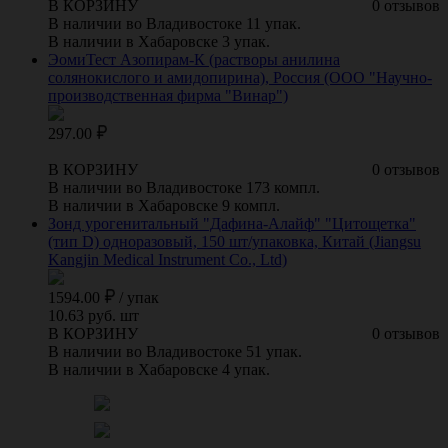
В КОРЗИНУ
0 отзывов
В наличии во Владивостоке 11 упак.
В наличии в Хабаровске 3 упак.
ЭомиТест Азопирам-К (растворы анилина
солянокислого и амидопирина), Россия (ООО "Научно-
производственная фирма "Винар")
297.00
В КОРЗИНУ
0 отзывов
В наличии во Владивостоке 173 компл.
В наличии в Хабаровске 9 компл.
Зонд урогенитальный "Дафина-Алайф" "Цитощетка"
(тип D) одноразовый, 150 шт/упаковка, Китай (Jiangsu
Kangjin Medical Instrument Co., Ltd)
1594.00
/
упак
10.63 руб. шт
В КОРЗИНУ
0 отзывов
В наличии во Владивостоке 51 упак.
В наличии в Хабаровске 4 упак.