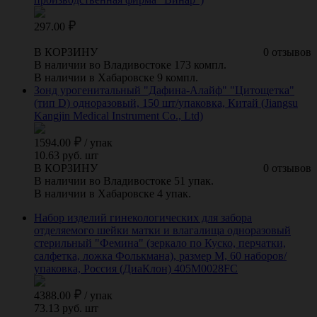
297.00
В КОРЗИНУ
0 отзывов
В наличии во Владивостоке 173 компл.
В наличии в Хабаровске 9 компл.
Зонд урогенитальный "Дафина-Алайф" "Цитощетка"
(тип D) одноразовый, 150 шт/упаковка, Китай (Jiangsu
Kangjin Medical Instrument Co., Ltd)
1594.00
/
упак
10.63 руб. шт
В КОРЗИНУ
0 отзывов
В наличии во Владивостоке 51 упак.
В наличии в Хабаровске 4 упак.
Набор изделий гинекологических для забора
отделяемого шейки матки и влагалища одноразовый
стерильный "Фемина" (зеркало по Куско, перчатки,
салфетка, ложка Фолькмана), размер M, 60 наборов/
упаковка, Россия (ДиаКлон) 405M0028FC
4388.00
/
упак
73.13 руб. шт