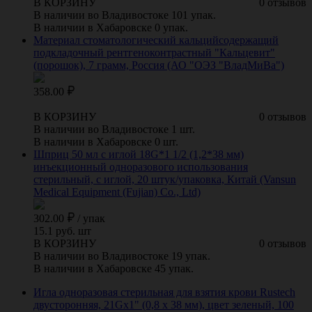
В КОРЗИНУ
0 отзывов
В наличии во Владивостоке 101 упак.
В наличии в Хабаровске 0 упак.
Материал стоматологический кальцийсодержащий
подкладочный рентгеноконтрастный "Кальцевит"
(порошок), 7 грамм, Россия (АО "ОЭЗ "ВладМиВа")
358.00
В КОРЗИНУ
0 отзывов
В наличии во Владивостоке 1 шт.
В наличии в Хабаровске 0 шт.
Шприц 50 мл с иглой 18G*1 1/2 (1,2*38 мм)
инъекционный одноразового использования
стерильный, с иглой, 20 штук/упаковка, Китай (Vansun
Medical Equipment (Fujian) Co., Ltd)
302.00
/
упак
15.1 руб. шт
В КОРЗИНУ
0 отзывов
В наличии во Владивостоке 19 упак.
В наличии в Хабаровске 45 упак.
Игла одноразовая стерильная для взятия крови Rustech
двусторонняя, 21Gх1" (0,8 х 38 мм), цвет зеленый, 100