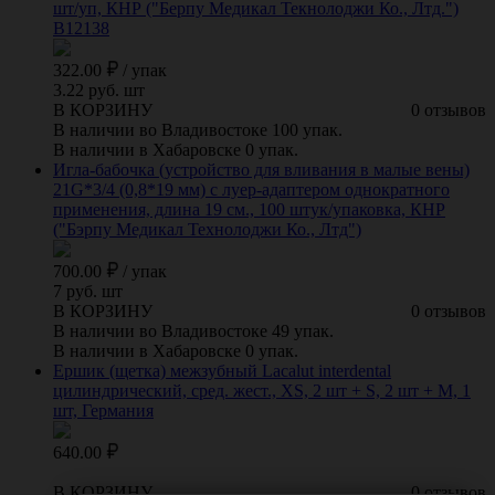
шт/уп, КНР ("Берпу Медикал Текнолоджи Ко., Лтд.")
B12138
322.00
/
упак
3.22 руб. шт
В КОРЗИНУ
0 отзывов
В наличии во Владивостоке 100 упак.
В наличии в Хабаровске 0 упак.
Игла-бабочка (устройство для вливания в малые вены)
21G*3/4 (0,8*19 мм) с луер-адаптером однократного
применения, длина 19 см., 100 штук/упаковка, КНР
("Бэрпу Медикал Технолоджи Ко., Лтд")
700.00
/
упак
7 руб. шт
В КОРЗИНУ
0 отзывов
В наличии во Владивостоке 49 упак.
В наличии в Хабаровске 0 упак.
Ершик (щетка) межзубный Lacalut interdental
цилиндрический, сред. жест., XS, 2 шт + S, 2 шт + M, 1
шт, Германия
640.00
В КОРЗИНУ
0 отзывов