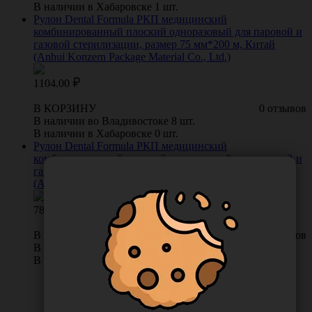
В наличии в Хабаровске 1 шт.
Рулон Dental Formula РКП медицинский
комбинированный плоский одноразовый для паровой и
газовой стерилизации, размер 75 мм*200 м, Китай
(Anhui Konzern Package Material Co., Ltd.)
1104.00
В КОРЗИНУ
0 отзывов
В наличии во Владивостоке 8 шт.
В наличии в Хабаровске 0 шт.
Рулон Dental Formula РКП медицинский
комбинированный плоский одноразовый для паровой и
газовой стерилизации, размер 50 мм*200 м, Китай
(Anhui Konzern Package Material Co., Ltd.)
784.00
В КОРЗИНУ
0 отзывов
В наличии во Владивостоке 14 шт.
В наличии в Хабаровске 0 шт.