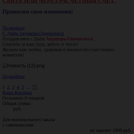
САЙТЕ ИЛИ ЧЕРЕЗ РАСЧЕТНЫЙ СЧЕТ.
Приносим свои извинения!
Подробнее
С Днём Акушера-Гинеколога!
Поздравляем с Днём
Акушера-Гинеколога!
Спасибо за ваш труд, заботу и тепло!
Желаем вам любви, здоровья и множество счастливых
моментов!
Подробнее
1
2
3
4
5
...
77
Ваша Корзина
Отложено
0
товаров
Общая сумма:
руб.
Для минимального заказа
с самовывозом:
не хватает
1000
руб.