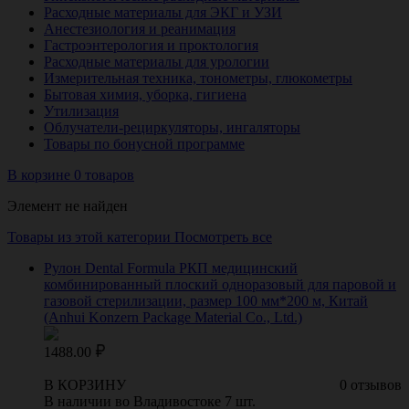
Расходные материалы для ЭКГ и УЗИ
Анестезиология и реанимация
Гастроэнтерология и проктология
Расходные материалы для урологии
Измерительная техника, тонометры, глюкометры
Бытовая химия, уборка, гигиена
Утилизация
Облучатели-рециркуляторы, ингаляторы
Товары по бонусной программе
В корзине 0 товаров
Элемент не найден
Товары из этой категории
Посмотреть все
Рулон Dental Formula РКП медицинский
комбинированный плоский одноразовый для паровой и
газовой стерилизации, размер 100 мм*200 м, Китай
(Anhui Konzern Package Material Co., Ltd.)
1488.00
В КОРЗИНУ
0 отзывов
В наличии во Владивостоке 7 шт.