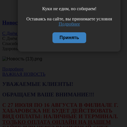
Куки не едим, но собираем!
Оставаясь на сайте, вы принимаете условия
Новости
Подробнее
С Днём Офтальмолога!
Принять
С Днём
Офтальмолога
!
Спасибо за ясное зрение и заботу о пациентах.
Здоровья вам и новых профессиональных побед!
Подробнее
ВАЖНАЯ НОВОСТЬ
УВАЖАЕМЫЕ КЛИЕНТЫ!
ОБРАЩАЕМ ВАШЕ ВНИМАНИЕ!!!
С 27 ИЮЛЯ ПО 16 АВГУСТА В ФИЛИАЛЕ Г.
ХАБАРОВСКА НЕ БУДЕТ ДЕЙСТВОВАТЬ
ВИД ОПЛАТЫ: НАЛИЧНЫЕ И ТЕРМИНАЛ.
ТОЛЬКО ОПЛАТА ОНЛАЙН НА НАШЕМ