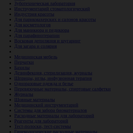
Зуботехническая лаборатория
Инструментарий стоматологический
Индустрия красоты
Для парикмахерских и салонов красоты
Для косметологов
Для маникюра и педикюра
Для парафинотерапии
Восковая депиляция и шугаринг
Для загара и солярия
Ветеринария
Медицинская мебель
Перчатки
Бахилы
Дезинфекция, стерилизация, журналы
Шприцы, иглы, инфузионная терапия
Одноразовые одежда и белье
Перевязочные материалы, спиртовые салфетки
Журналы
Шовные материалы
Медицинский инструментарий
Системы для забора биоматериалов
Расходные материалы для лабораторий
Реагенты для лабораторий
Тест-полоски, тест-системы
Гинекологические расходные материалы