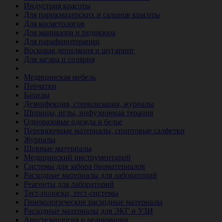
Индустрия красоты
Для парикмахерских и салонов красоты
Для косметологов
Для маникюра и педикюра
Для парафинотерапии
Восковая депиляция и шугаринг
Для загара и солярия
Ветеринария
Медицинская мебель
Перчатки
Бахилы
Дезинфекция, стерилизация, журналы
Шприцы, иглы, инфузионная терапия
Одноразовые одежда и белье
Перевязочные материалы, спиртовые салфетки
Журналы
Шовные материалы
Медицинский инструментарий
Системы для забора биоматериалов
Расходные материалы для лабораторий
Реагенты для лабораторий
Тест-полоски, тест-системы
Гинекологические расходные материалы
Расходные материалы для ЭКГ и УЗИ
Анестезиология и реанимация