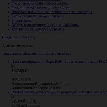
Гастроэнтерология и проктология
Расходные материалы для урологии
Измерительная техника, тонометры, глюкометры
Бытовая химия, уборка, гигиена
Утилизация
Облучатели-рециркуляторы, ингаляторы
Товары по бонусной программе
В корзине 0 товаров
Элемент не найден
Товары из этой категории
Посмотреть все
Паста полировочная SuperPolish стоматологическая, 45 г
1092.00
В КОРЗИНУ
В наличии во Владивостоке 24 шт.
В наличии в Хабаровске 0 шт.
Паста ПолирПаст-D-финиш с алмазным наполнителем дл
515.00
/
упак
257.5 руб. шприц