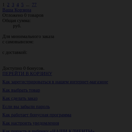
1
2
3
4
5
...
77
Ваша Корзина
Отложено
0
товаров
Общая сумма:
руб.
Для минимального заказа
с самовывозом:
с доставкой:
Доступно
0
бонусов.
ПЕРЕЙТИ В КОРЗИНУ
Как зарегистрироваться в нашем интернет-магазине
Как выбрать товар
Как сделать заказ
Если вы забыли пароль
Как работает бонусная программа
Как настроить уведомления
Как попасть в рубрику «НАШИ КЛИЕНТЫ»