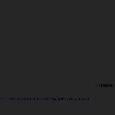
0 отзывов
*3 мл, Россия (ООО "НКФ Омега-Дент") ОД-ЛПМ-3