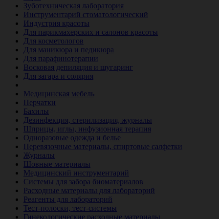
Зуботехническая лаборатория
Инструментарий стоматологический
Индустрия красоты
Для парикмахерских и салонов красоты
Для косметологов
Для маникюра и педикюра
Для парафинотерапии
Восковая депиляция и шугаринг
Для загара и солярия
Ветеринария
Медицинская мебель
Перчатки
Бахилы
Дезинфекция, стерилизация, журналы
Шприцы, иглы, инфузионная терапия
Одноразовые одежда и белье
Перевязочные материалы, спиртовые салфетки
Журналы
Шовные материалы
Медицинский инструментарий
Системы для забора биоматериалов
Расходные материалы для лабораторий
Реагенты для лабораторий
Тест-полоски, тест-системы
Гинекологические расходные материалы