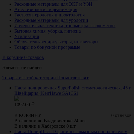
Расходные материалы для ЭКГ и УЗИ
Анестезиология и реанимация
Гастроэнтерология и проктология
Расходные материалы для урологии
Измерительная техника, тонометры, глюкометры
Бытовая химия, уборка, гигиена
Утилизация
Облучатели-рециркуляторы, ингаляторы
Товары по бонусной программе
В корзине 0 товаров
Элемент не найден
Товары из этой категории
Посмотреть все
Паста полировочная SuperPolish стоматологическая, 45 г,
Швейцария (KerrHawe SA) 361
1092.00
В КОРЗИНУ
0 отзывов
В наличии во Владивостоке 24 шт.
В наличии в Хабаровске 0 шт.
Паста ПолирПаст-D-финиш с алмазным наполнителем