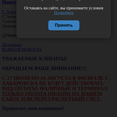
Новости
Оставаясь на сайте, вы принимаете условия
С Днём Офтальмолога!
Подробнее
С Днём
Офтальмолога
!
Спасибо за ясное зрение и заботу о пациентах.
Принять
Здоровья вам и новых профессиональных побед!
Подробнее
ВАЖНАЯ НОВОСТЬ
УВАЖАЕМЫЕ КЛИЕНТЫ!
ОБРАЩАЕМ ВАШЕ ВНИМАНИЕ!!!
С 27 ИЮЛЯ ПО 16 АВГУСТА В ФИЛИАЛЕ Г.
ХАБАРОВСКА НЕ БУДЕТ ДЕЙСТВОВАТЬ
ВИД ОПЛАТЫ: НАЛИЧНЫЕ И ТЕРМИНАЛ.
ТОЛЬКО ОПЛАТА ОНЛАЙН НА НАШЕМ
САЙТЕ ИЛИ ЧЕРЕЗ РАСЧЕТНЫЙ СЧЕТ.
Приносим свои извинения!