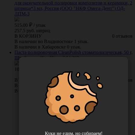
для окончательной полировки композитов и керамики, 2
шприца*3 мл, Россия (ООО "НКФ Омега-Дент") ОД-
ЛПМ-3
515.00
/
упак
257.5 руб. шприц
В КОРЗИНУ
0 отзывов
В наличии во Владивостоке 1 упак.
В наличии в Хабаровске 0 упак.
Паста полировочная CleanPolish стоматологическая, 50 г,
Швейцария (KerrHawe SA) 360
1092.00
В КОРЗИНУ
0 отзывов
В наличии во Владивостоке 5 шт.
В наличии в Хабаровске 0 шт.
Куки не едим, но собираем!