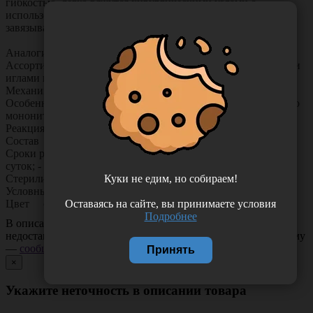
гибкостью, легко вяжутся хирургическими узлами с
использованием стандартной мануальной техники
завязывания, а также с помощью инструментов.
Аналоги PDS II (ПДС II), MonoPlus (МоноПлюс)
Ассортимент Мононити МОНОСОРБ с атравматическими
иглами и и мононити в отрезках (лигатуры)
Механизм рассасывания гидролитический
Особенности Для надежной фиксации шва, выполненного
мононитью, необходимо наложение дополнительных узлов.
Реакция тканей минимальная
Состав полидиоксанон
Сроки рассасывания - потеря 50% прочности - через 30
суток; - полное рассасывание – 180-210 суток.
Стерилизация оксид этилена (ЕО)
Куки не едим, но собираем!
Условные номера по USP от 6/0 до 2 (EP 0,7 - 5)
Цвет окрашенные
Оставаясь на сайте, вы принимаете условия
Подробнее
В описании товара могут иметь место неточности или
недостающая информация. Если вы заметили такую проблему
—
сообщите нам
.
Принять
×
Укажите неточность в описании товара