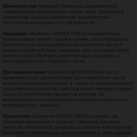
Преимущества:
Мононить Моносорб характеризуется
атравматичным прохождением сквозь ткани, удобством в
применении, высокой прочностью, эластичностью,
отсутствием капиллярности и фитильности.
Показания:
Мононити МОНОСОРБ используются при
аппроксимации мягких тканей в случаях, когда необходимо
применение рассасывающейся нити длительной (более 6
недель) поддержкой раны (например, шов апоневроза белой
линии живота). Мононить рекомендована для кардио- и
ангиохирургических операций у детей.
Противопоказания:
Мононити МОНОСОРБ не могут
применяться там, где необходима длительная (более шести
недель) аппроксимация тканей, в том числе при имплантации
искусственных устройств, таких как искусственные клапаны
сердца и синтетические сосудистые протезы. Не
рекомендована для использования в сердечно-сосудистой и
нейрохирургии у взрослых.
Применение:
Мононити МОНОСОРБ используют для
ушивания апоневрозов в грудной и брюшной хирургии,
урологии, гинекологии, ортопедии и пластической хирургии.
Мононити отличаются высокой прочностью и очень хорошей