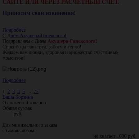
САЙТЕ ИЛИ ЧЕРЕЗ РАСЧЕТНЫЙ СЧЕТ.
Приносим свои извинения!
Подробнее
С Днём Акушера-Гинеколога!
Поздравляем с Днём
Акушера-Гинеколога!
Спасибо за ваш труд, заботу и тепло!
Желаем вам любви, здоровья и множество счастливых
моментов!
Подробнее
1
2
3
4
5
...
77
Ваша Корзина
Отложено
0
товаров
Общая сумма:
руб.
Для минимального заказа
с самовывозом:
не хватает
1000
руб.