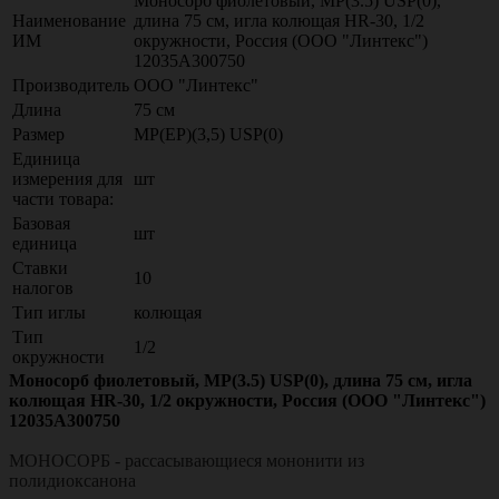
Моносорб фиолетовый, МР(3.5) USP(0),
Наименование
длина 75 см, игла колющая HR-30, 1/2
ИМ
окружности, Россия (ООО "Линтекс")
12035A300750
Производитель
ООО "Линтекс"
Длина
75 см
Размер
МР(EP)(3,5) USP(0)
Единица
измерения для
шт
части товара:
Базовая
шт
единица
Ставки
10
налогов
Тип иглы
колющая
Тип
1/2
окружности
Моносорб фиолетовый, МР(3.5) USP(0), длина 75 см, игла
колющая HR-30, 1/2 окружности, Россия (ООО "Линтекс")
12035A300750
МОНОСОРБ - рассасывающиеся мононити из
полидиоксанона