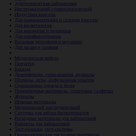
Зуботехническая лаборатория
Инструментарий стоматологический
Индустрия красоты
Для парикмахерских и салонов красоты
Для косметологов
Для маникюра и педикюра
Для парафинотерапии
Восковая депиляция и шугаринг
Для загара и солярия
Ветеринария
Медицинская мебель
Перчатки
Бахилы
Дезинфекция, стерилизация, журналы
Шприцы, иглы, инфузионная терапия
Одноразовые одежда и белье
Перевязочные материалы, спиртовые салфетки
Журналы
Шовные материалы
Медицинский инструментарий
Системы для забора биоматериалов
Расходные материалы для лабораторий
Реагенты для лабораторий
Тест-полоски, тест-системы
Гинекологические расходные материалы