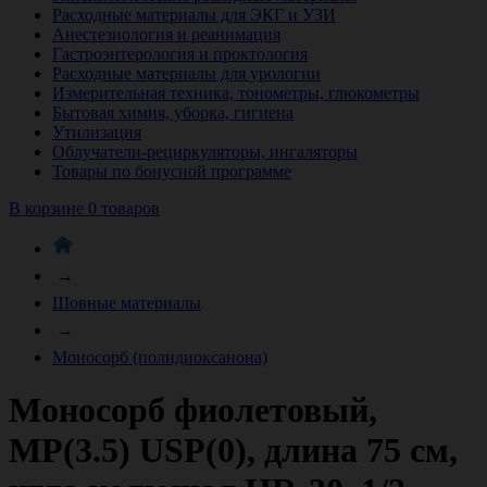
Расходные материалы для ЭКГ и УЗИ
Анестезиология и реанимация
Гастроэнтерология и проктология
Расходные материалы для урологии
Измерительная техника, тонометры, глюкометры
Бытовая химия, уборка, гигиена
Утилизация
Облучатели-рециркуляторы, ингаляторы
Товары по бонусной программе
В корзине 0 товаров
→
Шовные материалы
→
Моносорб (полидиоксанона)
Моносорб фиолетовый,
МР(3.5) USP(0), длина 75 см,