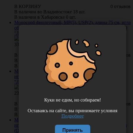
В КОРЗИНУ
0 отзывов
В наличии во Владивостоке 18 шт.
В наличии в Хабаровске 0 шт.
Моносорб фиолетовый, МР(5), USP(2), длина 75 см, игла
обратно-режущая HS-40, 1/2 окружности, Россия (ООО
"Линтекс") 12050B400750
333.00
В КОРЗИНУ
0 отзывов
В наличии во Владивостоке 85 шт.
В наличии в Хабаровске 0 шт.
Моносорб фиолетовый, МР(2) USP(3/0), длина 75 см,
игла колющая HR-20, 1/2 окружности, Россия (ООО
"Линтекс") 12020A200750
239.00
Куки не едим, но собираем!
В КОРЗИНУ
0 отзывов
В наличии во Владивостоке 147 шт.
Оставаясь на сайте, вы принимаете условия
В наличии в Хабаровске 0 шт.
Подробнее
Моносорб фиолетовый, МР(2) USP(3/0), длина 75 см,
игла колюще-режущая HRT-20, 1/2 окружности, Россия
Принять
(ООО "Линтекс") 12020C200750