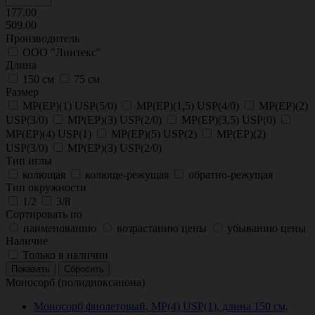
177.00
509.00
Производитель
ООО "Линтекс"
Длина
150 см
75 см
Размер
МР(EP)(1) USP(5/0)
МР(EP)(1,5) USP(4/0)
МР(EP)(2)
USP(3/0)
МР(EP)(3) USP(2/0)
МР(EP)(3,5) USP(0)
МР(EP)(4) USP(1)
МР(EP)(5) USP(2)
МР(ЕР)(2)
USP(3/0)
МР(ЕР)(3) USP(2/0)
Тип иглы
колющая
колюще-режущая
обратно-режущая
Тип окружности
1/2
3/8
Сортировать по
наименованию
возрастанию цены
убыванию цены
Наличие
Только в наличии
Моносорб (полидиоксанона)
Моносорб фиолетовый, МР(4) USP(1), длина 150 см,