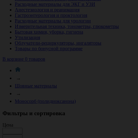
Расходные материалы для ЭКГ и УЗИ
Анестезиология и реанимация
Гастроэнтерология и проктология
Расходные материалы для урологии
Измерительная техника, тонометры, глюкометры
Бытовая химия, уборка, гигиена
Утилизация
Облучатели-рециркуляторы, ингаляторы
Товары по бонусной программе
В корзине 0 товаров
→
Шовные материалы
→
Моносорб (полидиоксанона)
Фильтры и сортировка
Цена