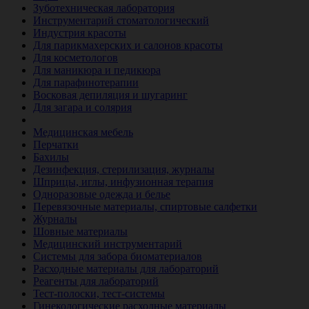
Зуботехническая лаборатория
Инструментарий стоматологический
Индустрия красоты
Для парикмахерских и салонов красоты
Для косметологов
Для маникюра и педикюра
Для парафинотерапии
Восковая депиляция и шугаринг
Для загара и солярия
Ветеринария
Медицинская мебель
Перчатки
Бахилы
Дезинфекция, стерилизация, журналы
Шприцы, иглы, инфузионная терапия
Одноразовые одежда и белье
Перевязочные материалы, спиртовые салфетки
Журналы
Шовные материалы
Медицинский инструментарий
Системы для забора биоматериалов
Расходные материалы для лабораторий
Реагенты для лабораторий
Тест-полоски, тест-системы
Гинекологические расходные материалы