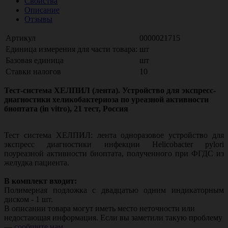
Свойства
Описание
Отзывы
Артикул
0000021715
Единица измерения для части товара:
шт
Базовая единица
шт
Ставки налогов
10
Тест-система ХЕЛПИЛ (лента). Устройство для экспресс-
диагностики хеликобактериоза по уреазной активности
биоптата (in vitro), 21 тест, Россия
Тест система ХЕЛПИЛ: лента одноразовое устройство для
экспресс диагностики инфекции Helicobacter pylori
поуреазной активности биоптата, полученного при ФГДС из
желудка пациента.
В комплект входит:
Полимерная подложка с двадцатью одним индикаторным
диском - 1 шт.
В описании товара могут иметь место неточности или
недостающая информация. Если вы заметили такую проблему
—
сообщите нам
.