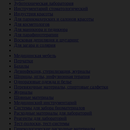
Зуботехническая лаборатория
Инструментарий стоматологический
Индустрия красоты
Для парикмахерских и салонов красоты
Для косметологов
Для маникюра и педикюра
Для парафинотерапии
Восковая депиляция и шугаринг
Для загара и солярия
Ветеринария
Медицинская мебель
Перчатки
Бахилы
Дезинфекция, стерилизация, журналы
Шприцы, иглы, инфузионная терапия
Одноразовые одежда и белье
Перевязочные материалы, спиртовые салфетки
Журналы
Шовные материалы
Медицинский инструментарий
Системы для забора биоматериалов
Расходные материалы для лабораторий
Реагенты для лабораторий
Тест-полоски, тест-системы
Гинекологические расходные материалы