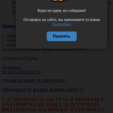
В КОРЗИНУ
0 отзывов
В наличии во Владивостоке 41 шт.
Куки не едим, но собираем!
В наличии в Хабаровске 10 шт.
Оставаясь на сайте, вы принимаете условия
Подробнее
Новости
С Днём Офтальмолога!
Принять
С Днём
Офтальмолога
!
Спасибо за ясное зрение и заботу о пациентах.
Здоровья вам и новых профессиональных побед!
Подробнее
ВАЖНАЯ НОВОСТЬ
УВАЖАЕМЫЕ КЛИЕНТЫ!
ОБРАЩАЕМ ВАШЕ ВНИМАНИЕ!!!
С 27 ИЮЛЯ ПО 16 АВГУСТА В ФИЛИАЛЕ Г.
ХАБАРОВСКА НЕ БУДЕТ ДЕЙСТВОВАТЬ
ВИД ОПЛАТЫ: НАЛИЧНЫЕ И ТЕРМИНАЛ.