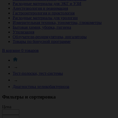
Расходные материалы для ЭКГ и УЗИ
Анестезиология и реанимация
Гастроэнтерология и проктология
Расходные материалы для урологии
Измерительная техника, тонометры, глюкометры
Бытовая химия, уборка, гигиена
Утилизация
Облучатели-рециркуляторы, ингаляторы
Товары по бонусной программе
В корзине 0 товаров
→
Тест-полоски, тест-системы
→
Диагностика хеликобактериоза
Фильтры и сортировка
Цена