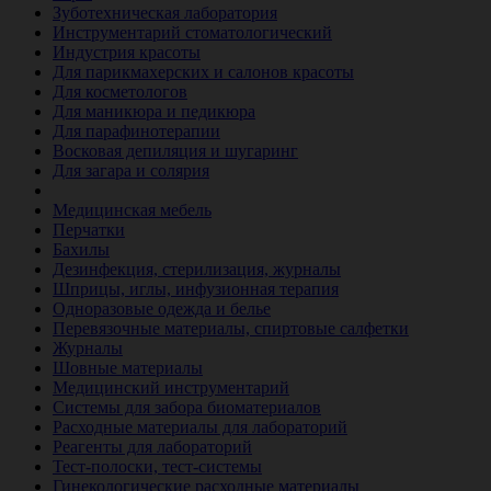
Зуботехническая лаборатория
Инструментарий стоматологический
Индустрия красоты
Для парикмахерских и салонов красоты
Для косметологов
Для маникюра и педикюра
Для парафинотерапии
Восковая депиляция и шугаринг
Для загара и солярия
Ветеринария
Медицинская мебель
Перчатки
Бахилы
Дезинфекция, стерилизация, журналы
Шприцы, иглы, инфузионная терапия
Одноразовые одежда и белье
Перевязочные материалы, спиртовые салфетки
Журналы
Шовные материалы
Медицинский инструментарий
Системы для забора биоматериалов
Расходные материалы для лабораторий
Реагенты для лабораторий
Тест-полоски, тест-системы
Гинекологические расходные материалы