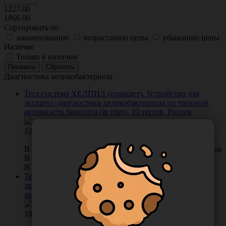
1227.00
1866.00
Сортировать по
наименованию
возрастанию цены
убыванию цены
Наличие
Только в наличии
Диагностика хеликобактериоза
Тест-система ХЕЛПИЛ (планшет). Устройство для
экспресс-диагностики хеликобактериоза по уреазной
активности биоптата (in vitro), 10 тестов, Россия
1227.00
В КОРЗИНУ
0 отзывов
В наличии во Владивостоке 95 шт.
В наличии в Хабаровске 10 шт.
Тест-система ХЕЛПИЛ (лента). Устройство для
экспресс-диагностики хеликобактериоза по уреазной
активности биоптата (in vitro), 21 тест, Россия
1866.00