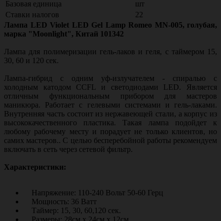
Базовая единица
шт
Ставки налогов
22
Лампа LED Violet LED Gel Lamp Romeo MN-005, голубая,
марка "Moonlight", Китай 101342
Лампа для полимеризации гель-лаков и геля, с таймером 15,
30, 60 и 120 сек.
Лампа-гибрид с одним уф-излучателем - спиралью с
холодным катодом CCFL и светодиодами LED. Является
отличным функциональным прибором для мастеров
маникюра. Работает с гелевыми системами и гель-лаками.
Внутренняя часть состоит из нержавеющей стали, а корпус из
высококачественного пластика. Такая лампа подойдет к
любому рабочему месту и порадует не только клиентов, но
самих мастеров.. С целью бесперебойной работы рекомендуем
включать в сеть через сетевой фильтр.
Характеристики:
Напряжение: 110-240 Вольт 50-60 Герц
Мощность: 36 Ватт
Таймер: 15, 30, 60,120 сек.
Размеры: 28см x 24см x 12см.