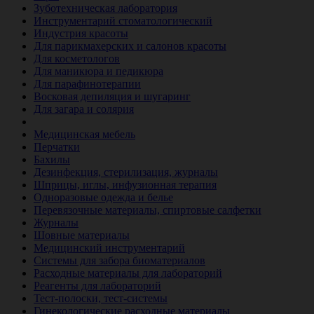
Зуботехническая лаборатория
Инструментарий стоматологический
Индустрия красоты
Для парикмахерских и салонов красоты
Для косметологов
Для маникюра и педикюра
Для парафинотерапии
Восковая депиляция и шугаринг
Для загара и солярия
Ветеринария
Медицинская мебель
Перчатки
Бахилы
Дезинфекция, стерилизация, журналы
Шприцы, иглы, инфузионная терапия
Одноразовые одежда и белье
Перевязочные материалы, спиртовые салфетки
Журналы
Шовные материалы
Медицинский инструментарий
Системы для забора биоматериалов
Расходные материалы для лабораторий
Реагенты для лабораторий
Тест-полоски, тест-системы
Гинекологические расходные материалы