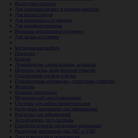
Индустрия красоты
Для парикмахерских и салонов красоты
Для косметологов
Для маникюра и педикюра
Для парафинотерапии
Восковая депиляция и шугаринг
Для загара и солярия
Ветеринария
Медицинская мебель
Перчатки
Бахилы
Дезинфекция, стерилизация, журналы
Шприцы, иглы, инфузионная терапия
Одноразовые одежда и белье
Перевязочные материалы, спиртовые салфетки
Журналы
Шовные материалы
Медицинский инструментарий
Системы для забора биоматериалов
Расходные материалы для лабораторий
Реагенты для лабораторий
Тест-полоски, тест-системы
Гинекологические расходные материалы
Расходные материалы для ЭКГ и УЗИ
Анестезиология и реанимация