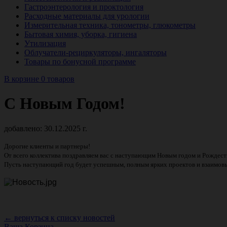
Гастроэнтерология и проктология
Расходные материалы для урологии
Измерительная техника, тонометры, глюкометры
Бытовая химия, уборка, гигиена
Утилизация
Облучатели-рециркуляторы, ингаляторы
Товары по бонусной программе
В корзине 0 товаров
С Новым Годом!
добавлено: 30.12.2025 г.
Дорогие
клиенты
и партнеры!
От всего коллектива поздравляем вас с наступающим Новым годом и Рождест
Пусть наступающий год будет успешным, полным ярких проектов и взаимо
← вернуться к списку новостей
Ваша Корзина