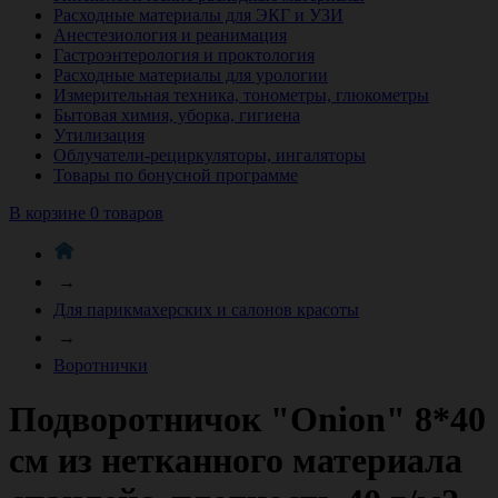
Расходные материалы для ЭКГ и УЗИ
Анестезиология и реанимация
Гастроэнтерология и проктология
Расходные материалы для урологии
Измерительная техника, тонометры, глюкометры
Бытовая химия, уборка, гигиена
Утилизация
Облучатели-рециркуляторы, ингаляторы
Товары по бонусной программе
В корзине 0 товаров
→
Для парикмахерских и салонов красоты
→
Воротнички
Подворотничок "Onion" 8*40
см из нетканного материала