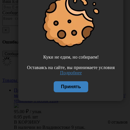
Ваш E-mail
Сообщение
×
Ошибка
Куки не едим, но собираем!
Оставаясь на сайте, вы принимаете условия
Подробнее
Товары из этой категории
Посмотреть все
Принять
Подворотничок "Onion" 8*40 см из нетканного
материала спанлейс, плотность 40 г/м2 (белый), 100 шт/
упаковка, Россия 1284
95.00
/
упак
0.95 руб. шт
В КОРЗИНУ
0 отзывов
В наличии во Владивостоке 9 упак.