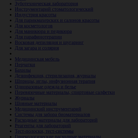
Зуботехническая лаборатория
Инструментарий стоматологический
Индустрия красоты
Для парикмахерских и салонов красоты
Для косметологов
Для маникюра и педикюра
Для парафинотерапии
Восковая депиляция и шугаринг
Для загара и солярия
Ветеринария
Медицинская мебель
Перчатки
Бахилы
Дезинфекция, стерилизация, журналы
Шприцы, иглы, инфузионная терапия
Одноразовые одежда и белье
Перевязочные материалы, спиртовые салфетки
Журналы
Шовные материалы
Медицинский инструментарий
Системы для забора биоматериалов
Расходные материалы для лабораторий
Реагенты для лабораторий
Тест-полоски, тест-системы
Гинекологические расходные материалы