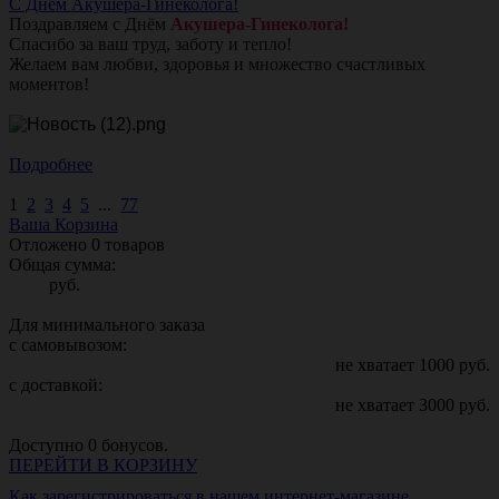
С Днём Акушера-Гинеколога!
Поздравляем с Днём
Акушера-Гинеколога!
Спасибо за ваш труд, заботу и тепло!
Желаем вам любви, здоровья и множество счастливых
моментов!
Подробнее
1
2
3
4
5
...
77
Ваша Корзина
Отложено
0
товаров
Общая сумма:
руб.
Для минимального заказа
с самовывозом:
не хватает
1000
руб.
с доставкой:
не хватает
3000
руб.
Доступно
0
бонусов.
ПЕРЕЙТИ В КОРЗИНУ
Как зарегистрироваться в нашем интернет-магазине