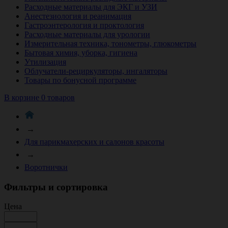
Расходные материалы для ЭКГ и УЗИ
Анестезиология и реанимация
Гастроэнтерология и проктология
Расходные материалы для урологии
Измерительная техника, тонометры, глюкометры
Бытовая химия, уборка, гигиена
Утилизация
Облучатели-рециркуляторы, ингаляторы
Товары по бонусной программе
В корзине 0 товаров
→
Для парикмахерских и салонов красоты
→
Воротнички
Фильтры и сортировка
Цена