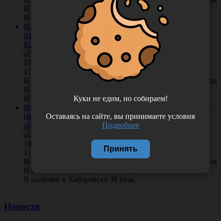
В наличии во Владивостоке 9 упак.
В наличии в Хабаровске 22 упак.
Воротничок бумажный перфорированный для
парикмахерских работ (Люкс), 5*100 шт/упаковка,
Китай 603-330
576.00
/
упак
1.15 руб. шт
В КОРЗИНУ
0 отзывов
В наличии во Владивостоке 7 упак.
Куки не едим, но собираем!
В наличии в Хабаровске 4 упак.
Воротничок 7*40 см, из нетканого материала спанлейс
Оставаясь на сайте, вы принимаете условия
(белый), 100 шт/упаковка, Россия (Акционерное
Подробнее
общество "Чистовье") 00-662
144.00
/
упак
Принять
1.44 руб. шт
В КОРЗИНУ
0 отзывов
В наличии во Владивостоке 38 упак.
В наличии в Хабаровске 38 упак.
Новости