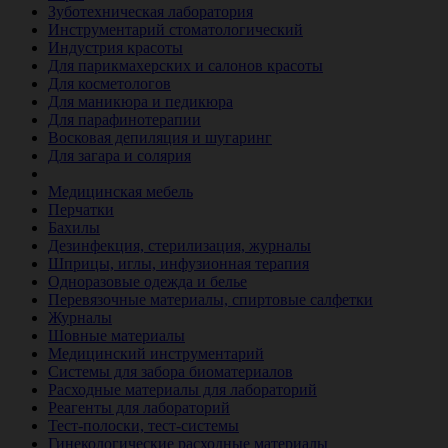
Зуботехническая лаборатория
Инструментарий стоматологический
Индустрия красоты
Для парикмахерских и салонов красоты
Для косметологов
Для маникюра и педикюра
Для парафинотерапии
Восковая депиляция и шугаринг
Для загара и солярия
Ветеринария
Медицинская мебель
Перчатки
Бахилы
Дезинфекция, стерилизация, журналы
Шприцы, иглы, инфузионная терапия
Одноразовые одежда и белье
Перевязочные материалы, спиртовые салфетки
Журналы
Шовные материалы
Медицинский инструментарий
Системы для забора биоматериалов
Расходные материалы для лабораторий
Реагенты для лабораторий
Тест-полоски, тест-системы
Гинекологические расходные материалы