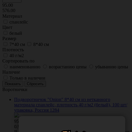
95.00
576.00
Материал
спанлейс
Цвет
белый
Размер
7*40 см
8*40 см
Плотность
40 г/м2
Сортировать по
наименованию
возрастанию цены
убыванию цены
Наличие
Только в наличии
Воротнички
Подворотничок "Onion" 8*40 см из нетканного
материала спанлейс, плотность 40 г/м2 (белый), 100 шт/
упаковка, Россия 1284
95.00
/
упак
0.95 руб. шт
В КОРЗИНУ
0 отзывов