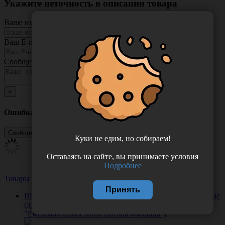
Укажите неточность в описании товара
Ваше имя
Ваш E-mail
Сообщение
×
Ошибка
Куки не едим, но собираем!
Оставаясь на сайте, вы принимаете условия
Подробнее
Товары из этой категории
Посмотреть все
Принять
Шарики ватные №100 (50 г) медицинские нестерильные
(для станций переливания крови), Россия (ООО
"Емельянъ Савостинъ. Ватная Фабрика")