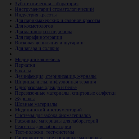
Зуботехническая лаборатория
Инструментарий стоматологический
Индустрия красоты
Для парикмахерских и салонов красоты
Для косметологов
Для маникюра и педикюра
Для парафинотерапии
Восковая депиляция и шугаринг
Для загара и солярия
Ветеринария
Медицинская мебель
Перчатки
Бахилы
Дезинфекция, стерилизация, журналы
Шприцы, иглы, инфузионная терапия
Одноразовые одежда и белье
Перевязочные материалы, спиртовые салфетки
Журналы
Шовные материалы
Медицинский инструментарий
Системы для забора биоматериалов
Расходные материалы для лабораторий
Реагенты для лабораторий
Тест-полоски, тест-системы
Гинекологические расходные материалы