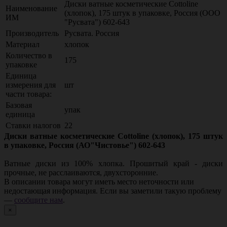
Диски ватные косметические Cottoline
Наименование
(хлопок), 175 штук в упаковке, Россия (ООО
ИМ
"Русвата") 602-643
Производитель
Русвата. Россия
Материал
хлопок
Количество в
175
упаковке
Единица
измерения для
шт
части товара:
Базовая
упак
единица
Ставки налогов
22
Диски ватные косметические Cottoline (хлопок), 175 штук
в упаковке, Россия (АО"Чистовье") 602-643
Ватные диски из 100% хлопка. Прошитый край - диски
прочные, не расслаиваются, двухсторонние.
В описании товара могут иметь место неточности или
недостающая информация. Если вы заметили такую проблему
—
сообщите нам
.
×