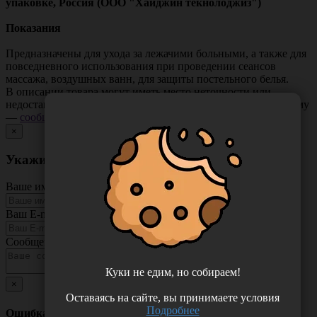
упаковке, Россия (ООО "Хайджин текнолоджиз")
Показания
Предназначены для ухода за лежачими больными, а также для
повседневного использования при проведении сеансов
массажа, воздушных ванн, для защиты постельного белья.
В описании товара могут иметь место неточности или
недостающая информация. Если вы заметили такую проблему
—
сообщите нам
.
×
Укажите неточность в описании товара
Ваше имя
Ваш E-mail
Сообщение
Куки не едим, но собираем!
×
Оставаясь на сайте, вы принимаете условия
Подробнее
Ошибка