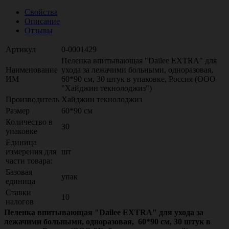
Свойства
Описание
Отзывы
Артикул
0-0001429
Пеленка впитывающая "Dailee EXTRA" для
Наименование
ухода за лежачими больными, одноразовая,
ИМ
60*90 см, 30 штук в упаковке, Россия (ООО
"Хайджин текнолоджиз")
Производитель
Хайджин текнолоджиз
Размер
60*90 см
Количество в
30
упаковке
Единица
измерения для
шт
части товара:
Базовая
упак
единица
Ставки
10
налогов
Пеленка впитывающая "Dailee EXTRA" для ухода за
лежачими больными, одноразовая, 60*90 см, 30 штук в