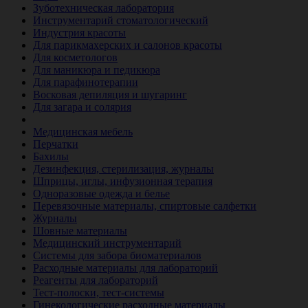
Зуботехническая лаборатория
Инструментарий стоматологический
Индустрия красоты
Для парикмахерских и салонов красоты
Для косметологов
Для маникюра и педикюра
Для парафинотерапии
Восковая депиляция и шугаринг
Для загара и солярия
Ветеринария
Медицинская мебель
Перчатки
Бахилы
Дезинфекция, стерилизация, журналы
Шприцы, иглы, инфузионная терапия
Одноразовые одежда и белье
Перевязочные материалы, спиртовые салфетки
Журналы
Шовные материалы
Медицинский инструментарий
Системы для забора биоматериалов
Расходные материалы для лабораторий
Реагенты для лабораторий
Тест-полоски, тест-системы
Гинекологические расходные материалы