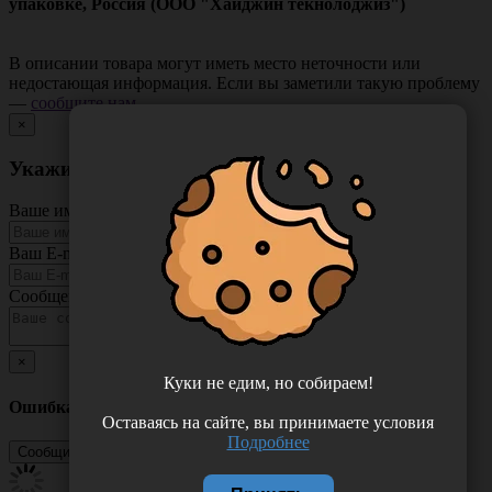
упаковке, Россия (ООО "Хайджин текнолоджиз")
В описании товара могут иметь место неточности или
недостающая информация. Если вы заметили такую проблему
—
сообщите нам
.
×
Укажите неточность в описании товара
Ваше имя
Ваш E-mail
Сообщение
×
Куки не едим, но собираем!
Ошибка
Оставаясь на сайте, вы принимаете условия
Подробнее