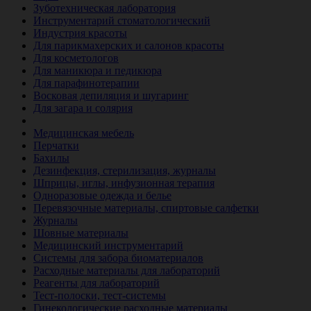
Зуботехническая лаборатория
Инструментарий стоматологический
Индустрия красоты
Для парикмахерских и салонов красоты
Для косметологов
Для маникюра и педикюра
Для парафинотерапии
Восковая депиляция и шугаринг
Для загара и солярия
Ветеринария
Медицинская мебель
Перчатки
Бахилы
Дезинфекция, стерилизация, журналы
Шприцы, иглы, инфузионная терапия
Одноразовые одежда и белье
Перевязочные материалы, спиртовые салфетки
Журналы
Шовные материалы
Медицинский инструментарий
Системы для забора биоматериалов
Расходные материалы для лабораторий
Реагенты для лабораторий
Тест-полоски, тест-системы
Гинекологические расходные материалы