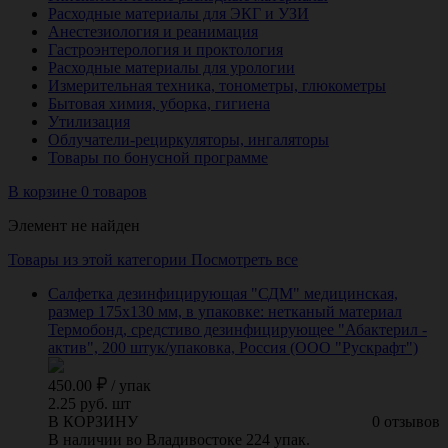
Расходные материалы для ЭКГ и УЗИ
Анестезиология и реанимация
Гастроэнтерология и проктология
Расходные материалы для урологии
Измерительная техника, тонометры, глюкометры
Бытовая химия, уборка, гигиена
Утилизация
Облучатели-рециркуляторы, ингаляторы
Товары по бонусной программе
В корзине 0 товаров
Элемент не найден
Товары из этой категории
Посмотреть все
Салфетка дезинфицирующая "СДМ" медицинская,
размер 175х130 мм, в упаковке: нетканый материал
Термобонд, средстиво дезинфицирующее "Абактерил -
актив", 200 штук/упаковка, Россия (ООО "Рускрафт")
450.00
/
упак
2.25 руб. шт
В КОРЗИНУ
0 отзывов
В наличии во Владивостоке 224 упак.