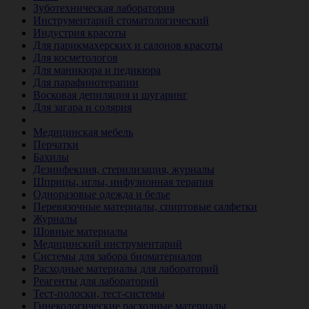
Зуботехническая лаборатория
Инструментарий стоматологический
Индустрия красоты
Для парикмахерских и салонов красоты
Для косметологов
Для маникюра и педикюра
Для парафинотерапии
Восковая депиляция и шугаринг
Для загара и солярия
Ветеринария
Медицинская мебель
Перчатки
Бахилы
Дезинфекция, стерилизация, журналы
Шприцы, иглы, инфузионная терапия
Одноразовые одежда и белье
Перевязочные материалы, спиртовые салфетки
Журналы
Шовные материалы
Медицинский инструментарий
Системы для забора биоматериалов
Расходные материалы для лабораторий
Реагенты для лабораторий
Тест-полоски, тест-системы
Гинекологические расходные материалы