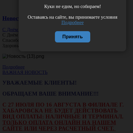
Куки не едим, но собираем!
Оставаясь на сайте, вы принимаете условия
Новости
Подробнее
С Днём Офтальмолога!
С Днём
Офтальмолога
!
Принять
Спасибо за ясное зрение и заботу о пациентах.
Здоровья вам и новых профессиональных побед!
Подробнее
ВАЖНАЯ НОВОСТЬ
УВАЖАЕМЫЕ КЛИЕНТЫ!
ОБРАЩАЕМ ВАШЕ ВНИМАНИЕ!!!
С 27 ИЮЛЯ ПО 16 АВГУСТА В ФИЛИАЛЕ Г.
ХАБАРОВСКА НЕ БУДЕТ ДЕЙСТВОВАТЬ
ВИД ОПЛАТЫ: НАЛИЧНЫЕ И ТЕРМИНАЛ.
ТОЛЬКО ОПЛАТА ОНЛАЙН НА НАШЕМ
САЙТЕ ИЛИ ЧЕРЕЗ РАСЧЕТНЫЙ СЧЕТ.