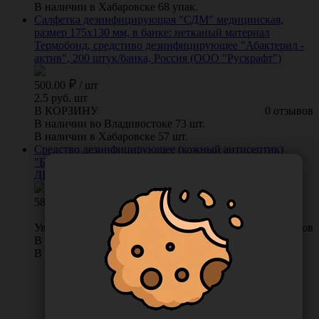
В наличии в Хабаровске 68 упак.
Салфетка дезинфицирующая "СДМ" медицинская,
размер 175х130 мм, в банке: нетканый материал
Термобонд, средстиво дезинфицирующее "Абактерил -
актив", 200 штук/банка, Россия (ООО "Рускрафт")
500.00
/
шт
2.5 руб. шт
В КОРЗИНУ
0 отзывов
В наличии во Владивостоке 73 шт.
В наличии в Хабаровске 57 шт.
Средство дезинфицирующее (кожный антисептик)
"Бартол", 1 л, Россия (ООО "Автохимпроект")
ДБартол-1К
581.00
Уведомить о поступлении
0 отзывов
В наличии во Владивостоке 0 шт.
В наличии в Хабаровске 7 шт.