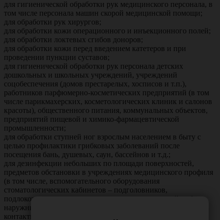
для гигиенической обработки рук медицинского персонала, в
том числе персонала машин скорой медицинской помощи;
для обработки рук хирургов;
для обработки кожи операционного и инъекционного полей;
для обработки локтевых сгибов доноров;
для обработки кожи перед введением катетеров и при
проведении пункции суставов;
для гигиенической обработки рук персонала детских
дошкольных и школьных учреждений, учреждений
соцобеспечения (домов престарелых, хосписов и т.п.),
работников парфюмерно-косметических предприятий (в том
числе парикмахерских, косметологических клиник и салонов
красоты), общественного питания, коммунальных объектов,
предприятий пищевой и химико-фармацевтической
промышленности;
для обработки ступней ног взрослым населением в быту с
целью профилактики грибковых заболеваний после
посещения бань, душевых, саун, бассейнов и т.д.;
для дезинфекции небольших по площади поверхностей,
предметов обстановки в учреждениях медицинского профиля
(в том числе, вспомогательного оборудования
стоматологических кабинетов – подголовников,
подлокотников кресел, ручек, поверхности жесткой мебели;
наружных поверхностей аппаратов, приборов, не
контактирующих с пациентом и т.п.);