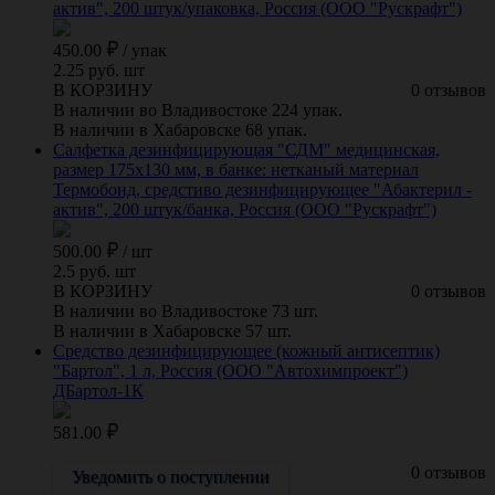
актив", 200 штук/упаковка, Россия (ООО "Рускрафт")
450.00
/
упак
2.25 руб. шт
В КОРЗИНУ
0 отзывов
В наличии во Владивостоке 224 упак.
В наличии в Хабаровске 68 упак.
Салфетка дезинфицирующая "СДМ" медицинская,
размер 175х130 мм, в банке: нетканый материал
Термобонд, средстиво дезинфицирующее "Абактерил -
актив", 200 штук/банка, Россия (ООО "Рускрафт")
500.00
/
шт
2.5 руб. шт
В КОРЗИНУ
0 отзывов
В наличии во Владивостоке 73 шт.
В наличии в Хабаровске 57 шт.
Средство дезинфицирующее (кожный антисептик)
"Бартол", 1 л, Россия (ООО "Автохимпроект")
ДБартол-1К
581.00
0 отзывов
Уведомить о поступлении