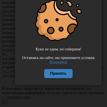
для дезинфекции наружных поверхностей оборудования в
клинических, микробиологических и др. лабораториях;
для дезинфекции наружных поверхностей приборов, не
контактирующих со слизистыми оболочками пациентов
(датчиков УЗИ, фонендоскопов, маммографов,
физиотерапевтического оборудования и т.п.);
для дезинфекции столов (в т.ч. операционных,
манипуляционных, пеленальных, родильных),
гинекологических и стоматологических кресел, кроватей,
реанимационных матрацев и др.;
для дезинфекции наружных поверхностей оборудования и
Куки не едим, но собираем!
поверхностей машин санитарного транспорта, служб ГО и
ЧС;
Оставаясь на сайте, вы принимаете условия
для дезинфекции внутренней поверхности обуви;
Подробнее
для дезинфекции наружных поверхностей комплектующих
устройств компьютеров (клавиатуры, микрофона, принтера и
т.п.), телефонов, телефаксов и другой оргтехники;
Принять
для применения населением в быту.
В описании товара могут иметь место неточности или
недостающая информация. Если вы заметили такую проблему
—
сообщите нам
.
×