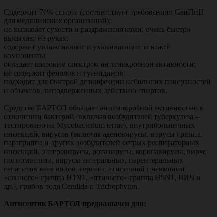
Содержит 70% спирта (соответствует требованиям СанПиН
для медицинских организаций);
не вызывает сухости и раздражения кожи, очень быстро
высыхает на руках;
содержит увлажняющие и ухаживающие за кожей
компоненты;
обладает широким спектром антимикробной активности;
не содержит фенолов и гуанидинов;
подходит для быстрой дезинфекции небольших поверхностей
и объектов, неподверженных действию спиртов.
Средство БАРТОЛ обладает антимикробной активностью в
отношении бактерий (включая возбудителей туберкулеза –
тестировано на Mycobacterium terrae), внутрибольничных
инфекций, вирусов (включая аденовирусы, вирусы гриппа,
парагриппа и других возбудителей острых респираторных
инфекций, энтеровирусы, ротавирусы, коронавирусы, вирус
полиомиелита, вирусы энтеральных, парентеральных
гепатитов всех видов, герпеса, атипичной пневмонии,
«свиного» гриппа H1N1, «птичьего» гриппа H5N1, ВИЧ и
др.), грибов рода Candida и Trichophyton.
Антисептик БАРТОЛ предназначен для: