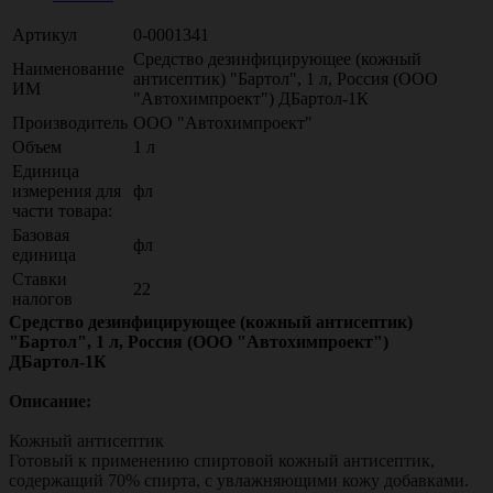
Артикул
0-0001341
Средство дезинфицирующее (кожный
Наименование
антисептик) "Бартол", 1 л, Россия (ООО
ИМ
"Автохимпроект") ДБартол-1К
Производитель
ООО "Автохимпроект"
Объем
1 л
Единица
измерения для
фл
части товара:
Базовая
фл
единица
Ставки
22
налогов
Средство дезинфицирующее (кожный антисептик)
"Бартол", 1 л, Россия (ООО "Автохимпроект")
ДБартол-1К
Описание:
Кожный антисептик
Готовый к применению спиртовой кожный антисептик,
содержащий 70% спирта, с увлажняющими кожу добавками.