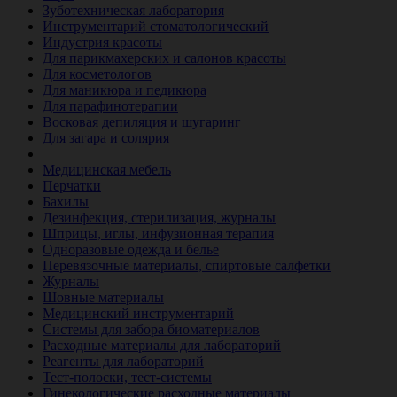
Зуботехническая лаборатория
Инструментарий стоматологический
Индустрия красоты
Для парикмахерских и салонов красоты
Для косметологов
Для маникюра и педикюра
Для парафинотерапии
Восковая депиляция и шугаринг
Для загара и солярия
Ветеринария
Медицинская мебель
Перчатки
Бахилы
Дезинфекция, стерилизация, журналы
Шприцы, иглы, инфузионная терапия
Одноразовые одежда и белье
Перевязочные материалы, спиртовые салфетки
Журналы
Шовные материалы
Медицинский инструментарий
Системы для забора биоматериалов
Расходные материалы для лабораторий
Реагенты для лабораторий
Тест-полоски, тест-системы
Гинекологические расходные материалы