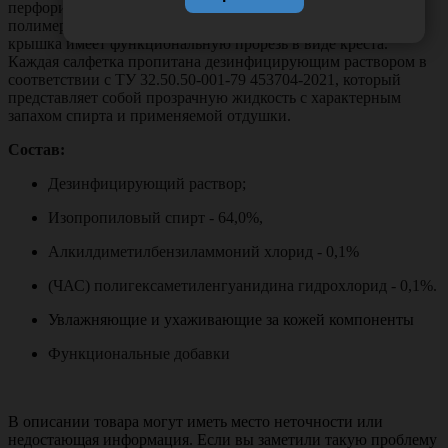
перфорированной ленты помещены в банку из плотного
полимера с двойными зажимными крышками, внутренняя
крышка имеет функциональную прорезь в виде креста.
Каждая салфетка пропитана дезинфицирующим раствором в
соответствии с ТУ 32.50.
50-001-79 453704-2021
, который
представляет собой прозрачную жидкость с характерным
запахом спирта и применяемой отдушки.
Состав:
Дезинфицирующий раствор;
Изопропиловый спирт - 64,0%,
Алкилдиметилбензиламмоний хлорид - 0,1%
(ЧАС) полигексаметиленгуанидина гидрохлорид - 0,1%.
Увлажняющие и ухаживающие за кожей компоненты
Функциональные добавки
В описании товара могут иметь место неточности или
недостающая информация. Если вы заметили такую проблему