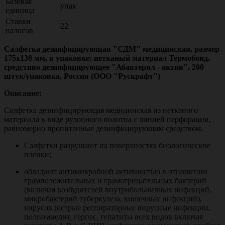
Базовая
упак
единица
Ставки
22
налогов
Салфетка дезинфицирующая "СДМ" медицинская, размер
175х130 мм, в упаковке: нетканый материал Термобонд,
средстиво дезинфицирующее "Абактерил - актив", 200
штук/упаковка, Россия (ООО "Рускрафт")
Описание:
Салфетка дезинфицирующая медицинская из нетканого
материала в виде рулонного полотна с линией перфорации,
равномерно пропитанные дезинфицирующим средством.
Салфетки разрушают на поверхностях биологические
пленки;
обладают антимикробной активностью в отношении
грамположительных и грамотрицательных бактерий
(включая возбудителей внутрибольничных инфекций,
микробактерий туберкулеза, кишечных инфекций),
вирусов (острые респираторные вирусные инфекции,
полиомиелит, герпес, гепатиты всех видов включая