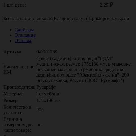
1 шт, цена:
2.25
Бесплатная доставка по
Владивостоку
и
Приморскому краю
Свойства
Описание
Отзывы
Артикул
0-0001269
Салфетка дезинфицирующая "СДМ"
медицинская, размер 175х130 мм, в упаковке:
Наименование
нетканый материал Термобонд, средстиво
ИМ
дезинфицирующее "Абактерил - актив", 200
штук/упаковка, Россия (ООО "Рускрафт")
Производитель
Рускрафт
Материал
Термобонд
Размер
175х130 мм
Количество в
200
упаковке
Единица
измерения для
шт
части товара: