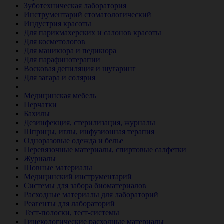
Зуботехническая лаборатория
Инструментарий стоматологический
Индустрия красоты
Для парикмахерских и салонов красоты
Для косметологов
Для маникюра и педикюра
Для парафинотерапии
Восковая депиляция и шугаринг
Для загара и солярия
Ветеринария
Медицинская мебель
Перчатки
Бахилы
Дезинфекция, стерилизация, журналы
Шприцы, иглы, инфузионная терапия
Одноразовые одежда и белье
Перевязочные материалы, спиртовые салфетки
Журналы
Шовные материалы
Медицинский инструментарий
Системы для забора биоматериалов
Расходные материалы для лабораторий
Реагенты для лабораторий
Тест-полоски, тест-системы
Гинекологические расходные материалы