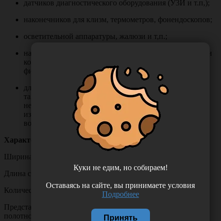
датчиков диагностического оборудования (У3И и т.п,);
наконечников для клизм, термометров, фонендоскопов;
осветительной аппаратуры, жалюзи и т,п.;
наружных поверхностей шлангов гибких эндоскопов и
колоноскопов (при условии, что не будет наблюдаться
фиксация органических загрязнений);
для очистки и дезинфекции небольших по площади, а
также труднодоступных для обработки твердых
непористых поверхностей в помещениях (исключая
изготовленные из материалов, подверженных
воздействию спиртов).
Характеристики:
Ширина салфетки 130,0 +/- 5,0мм.
Куки не едим, но собираем!
Длина салфетки 175,0 +/- 5,0мм.
Оставаясь на сайте, вы принимаете условия
Количество упаковке 200 шт.
Подробнее
Представляют собой влажное равномерно пропитанное
полотно из нетканого материала в виде свернутой в рулон
Принять