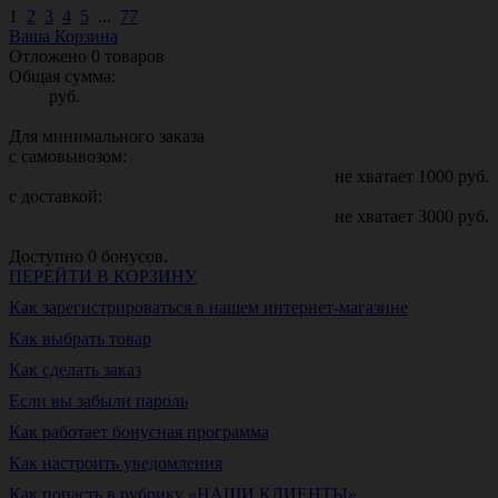
1
2
3
4
5
...
77
Ваша Корзина
Отложено
0
товаров
Общая сумма:
руб.
Для минимального заказа
с самовывозом:
не хватает
1000
руб.
с доставкой:
не хватает
3000
руб.
Доступно
0
бонусов.
ПЕРЕЙТИ В КОРЗИНУ
Как зарегистрироваться в нашем интернет-магазине
Как выбрать товар
Как сделать заказ
Если вы забыли пароль
Как работает бонусная программа
Как настроить уведомления
Как попасть в рубрику «НАШИ КЛИЕНТЫ»