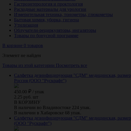
Гастроэнтерология и проктология
Расходные материалы для урологии
Измерительная техника, тонометры, глюкометры
Бытовая химия, уборка, гигиена
Утилизация
Облучатели-рециркуляторы, ингаляторы
Товары по бонусной программе
В корзине 0 товаров
Элемент не найден
Товары из этой категории
Посмотреть все
Салфетка дезинфицирующая "СДМ" медицинская, размер 1
Россия (ООО "Рускрафт")
450.00
/
упак
2.25 руб. шт
В КОРЗИНУ
В наличии во Владивостоке 224 упак.
В наличии в Хабаровске 68 упак.
Салфетка дезинфицирующая "СДМ" медицинская, размер 1
(ООО "Рускрафт")