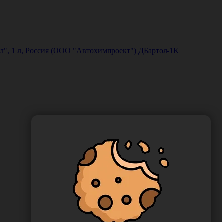
", 1 л, Россия (ООО "Автохимпроект") ДБартол-1К