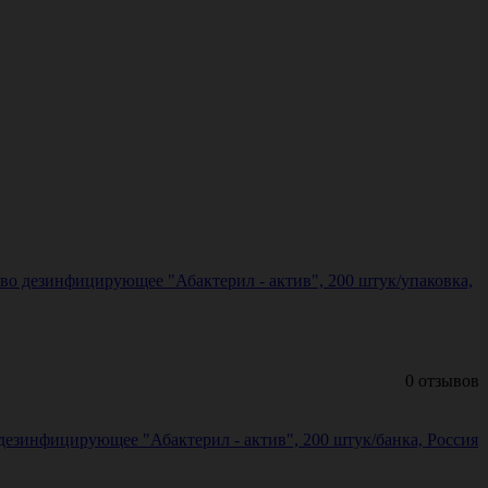
во дезинфицирующее "Абактерил - актив", 200 штук/упаковка,
0 отзывов
езинфицирующее "Абактерил - актив", 200 штук/банка, Россия