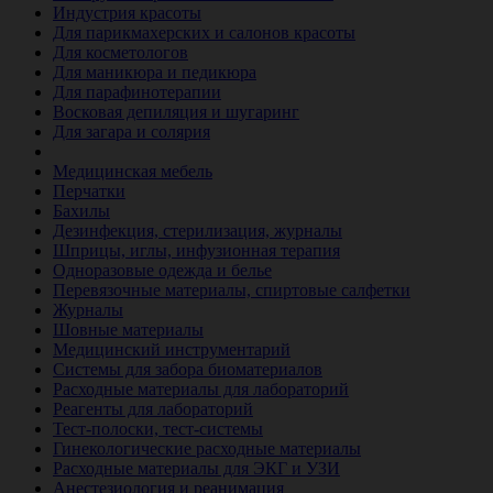
Индустрия красоты
Для парикмахерских и салонов красоты
Для косметологов
Для маникюра и педикюра
Для парафинотерапии
Восковая депиляция и шугаринг
Для загара и солярия
Ветеринария
Медицинская мебель
Перчатки
Бахилы
Дезинфекция, стерилизация, журналы
Шприцы, иглы, инфузионная терапия
Одноразовые одежда и белье
Перевязочные материалы, спиртовые салфетки
Журналы
Шовные материалы
Медицинский инструментарий
Системы для забора биоматериалов
Расходные материалы для лабораторий
Реагенты для лабораторий
Тест-полоски, тест-системы
Гинекологические расходные материалы
Расходные материалы для ЭКГ и УЗИ
Анестезиология и реанимация