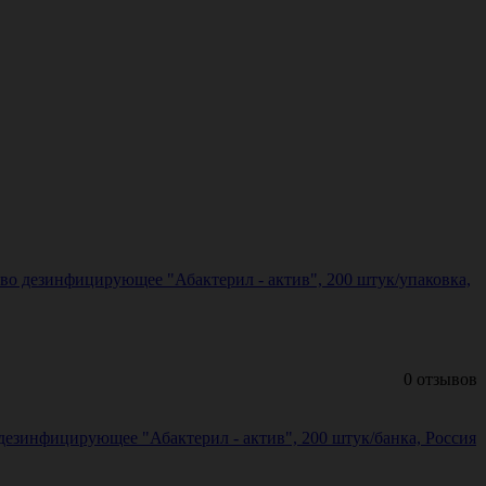
во дезинфицирующее "Абактерил - актив", 200 штук/упаковка,
0 отзывов
езинфицирующее "Абактерил - актив", 200 штук/банка, Россия