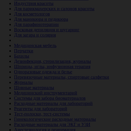
Индустрия красоты
Для парикмахерских и салонов красоты
Для косметологов
Для маникюра и педикюра
Для парафинотерапии
Восковая депиляция и шугаринг
Для загара и солярия
Ветеринария
Медицинская мебель
Перчатки
Бахилы
Дезинфекция, стерилизация, журналы
Шприцы, иглы, инфузионная терапия
Одноразовые одежда и белье
Перевязочные материалы, спиртовые салфетки
Журналы
Шовные материалы
Медицинский инструментарий
Системы для забора биоматериалов
Расходные материалы для лабораторий
Реагенты для лабораторий
Тест-полоски, тест-системы
Гинекологические расходные материалы
Расходные материалы для ЭКГ и УЗИ
Анестезиология и реанимация