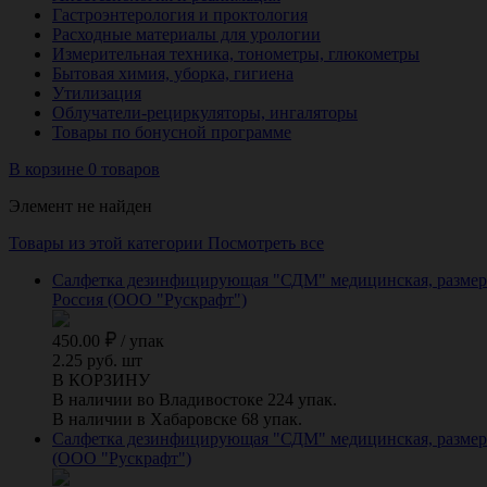
Гастроэнтерология и проктология
Расходные материалы для урологии
Измерительная техника, тонометры, глюкометры
Бытовая химия, уборка, гигиена
Утилизация
Облучатели-рециркуляторы, ингаляторы
Товары по бонусной программе
В корзине 0 товаров
Элемент не найден
Товары из этой категории
Посмотреть все
Салфетка дезинфицирующая "СДМ" медицинская, размер 1
Россия (ООО "Рускрафт")
450.00
/
упак
2.25 руб. шт
В КОРЗИНУ
В наличии во Владивостоке 224 упак.
В наличии в Хабаровске 68 упак.
Салфетка дезинфицирующая "СДМ" медицинская, размер 1
(ООО "Рускрафт")