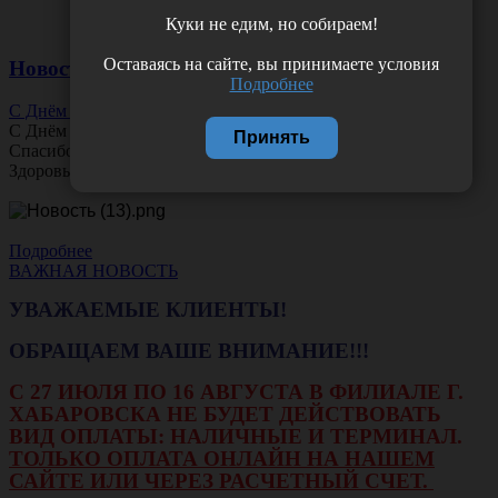
Куки не едим, но собираем!
Оставаясь на сайте, вы принимаете условия
Новости
Подробнее
С Днём Офтальмолога!
С Днём
Офтальмолога
!
Принять
Спасибо за ясное зрение и заботу о пациентах.
Здоровья вам и новых профессиональных побед!
Подробнее
ВАЖНАЯ НОВОСТЬ
УВАЖАЕМЫЕ КЛИЕНТЫ!
ОБРАЩАЕМ ВАШЕ ВНИМАНИЕ!!!
С 27 ИЮЛЯ ПО 16 АВГУСТА В ФИЛИАЛЕ Г.
ХАБАРОВСКА НЕ БУДЕТ ДЕЙСТВОВАТЬ
ВИД ОПЛАТЫ: НАЛИЧНЫЕ И ТЕРМИНАЛ.
ТОЛЬКО ОПЛАТА ОНЛАЙН НА НАШЕМ
САЙТЕ ИЛИ ЧЕРЕЗ РАСЧЕТНЫЙ СЧЕТ.