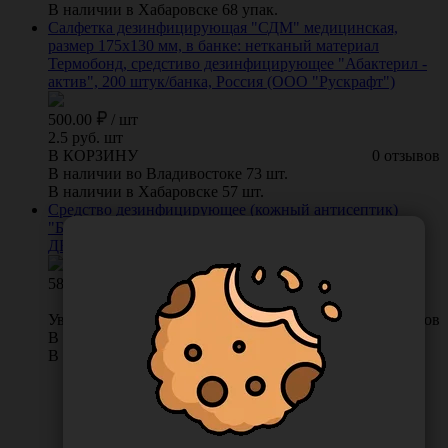
В наличии в Хабаровске 68 упак.
Салфетка дезинфицирующая "СДМ" медицинская,
размер 175х130 мм, в банке: нетканый материал
Термобонд, средстиво дезинфицирующее "Абактерил -
актив", 200 штук/банка, Россия (ООО "Рускрафт")
500.00
/
шт
2.5 руб. шт
В КОРЗИНУ
0 отзывов
В наличии во Владивостоке 73 шт.
В наличии в Хабаровске 57 шт.
Средство дезинфицирующее (кожный антисептик)
"Бартол", 1 л, Россия (ООО "Автохимпроект")
ДБартол-1К
581.00
Уведомить о поступлении
0 отзывов
В наличии во Владивостоке 0 шт.
В наличии в Хабаровске 7 шт.