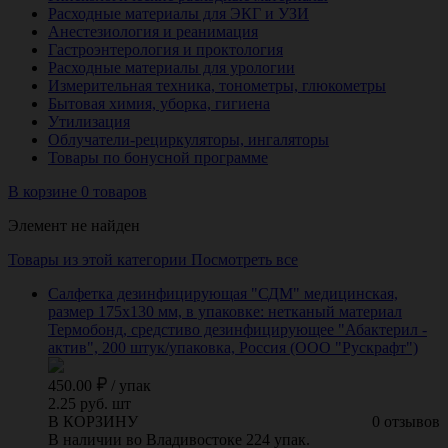
Расходные материалы для ЭКГ и УЗИ
Анестезиология и реанимация
Гастроэнтерология и проктология
Расходные материалы для урологии
Измерительная техника, тонометры, глюкометры
Бытовая химия, уборка, гигиена
Утилизация
Облучатели-рециркуляторы, ингаляторы
Товары по бонусной программе
В корзине 0 товаров
Элемент не найден
Товары из этой категории
Посмотреть все
Салфетка дезинфицирующая "СДМ" медицинская,
размер 175х130 мм, в упаковке: нетканый материал
Термобонд, средстиво дезинфицирующее "Абактерил -
актив", 200 штук/упаковка, Россия (ООО "Рускрафт")
450.00
/
упак
2.25 руб. шт
В КОРЗИНУ
0 отзывов
В наличии во Владивостоке 224 упак.