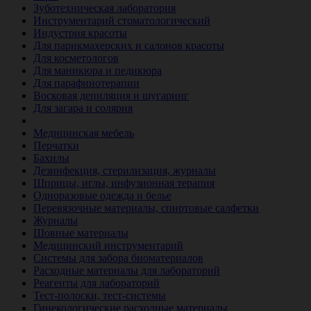
Зуботехническая лаборатория
Инструментарий стоматологический
Индустрия красоты
Для парикмахерских и салонов красоты
Для косметологов
Для маникюра и педикюра
Для парафинотерапии
Восковая депиляция и шугаринг
Для загара и солярия
Ветеринария
Медицинская мебель
Перчатки
Бахилы
Дезинфекция, стерилизация, журналы
Шприцы, иглы, инфузионная терапия
Одноразовые одежда и белье
Перевязочные материалы, спиртовые салфетки
Журналы
Шовные материалы
Медицинский инструментарий
Системы для забора биоматериалов
Расходные материалы для лабораторий
Реагенты для лабораторий
Тест-полоски, тест-системы
Гинекологические расходные материалы