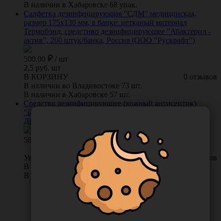
В наличии в Хабаровске 68 упак.
Салфетка дезинфицирующая "СДМ" медицинская,
размер 175х130 мм, в банке: нетканый материал
Термобонд, средстиво дезинфицирующее "Абактерил -
актив", 200 штук/банка, Россия (ООО "Рускрафт")
500.00
/
шт
2.5 руб. шт
В КОРЗИНУ
0 отзывов
В наличии во Владивостоке 73 шт.
В наличии в Хабаровске 57 шт.
Средство дезинфицирующее (кожный антисептик)
"Бартол", 1 л, Россия (ООО "Автохимпроект")
ДБартол-1К
581.00
Уведомить о поступлении
0 отзывов
В наличии во Владивостоке 0 шт.
В наличии в Хабаровске 7 шт.