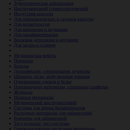
Зуботехническая лаборатория
Инструментарий стоматологический
Индустрия красоты
Для парикмахерских и салонов красоты
Для косметологов
Для маникюра и педикюра
Для парафинотерапии
Восковая депиляция и шугаринг
Для загара и солярия
Ветеринария
Медицинская мебель
Перчатки
Бахилы
Дезинфекция, стерилизация, журналы
Шприцы, иглы, инфузионная терапия
Одноразовые одежда и белье
Перевязочные материалы, спиртовые салфетки
Журналы
Шовные материалы
Медицинский инструментарий
Системы для забора биоматериалов
Расходные материалы для лабораторий
Реагенты для лабораторий
Тест-полоски, тест-системы
Гинекологические расходные материалы