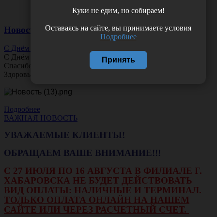
Куки не едим, но собираем!
Оставаясь на сайте, вы принимаете условия
Новости
Подробнее
С Днём Офтальмолога!
С Днём
Офтальмолога
!
Принять
Спасибо за ясное зрение и заботу о пациентах.
Здоровья вам и новых профессиональных побед!
Подробнее
ВАЖНАЯ НОВОСТЬ
УВАЖАЕМЫЕ КЛИЕНТЫ!
ОБРАЩАЕМ ВАШЕ ВНИМАНИЕ!!!
С 27 ИЮЛЯ ПО 16 АВГУСТА В ФИЛИАЛЕ Г.
ХАБАРОВСКА НЕ БУДЕТ ДЕЙСТВОВАТЬ
ВИД ОПЛАТЫ: НАЛИЧНЫЕ И ТЕРМИНАЛ.
ТОЛЬКО ОПЛАТА ОНЛАЙН НА НАШЕМ
САЙТЕ ИЛИ ЧЕРЕЗ РАСЧЕТНЫЙ СЧЕТ.