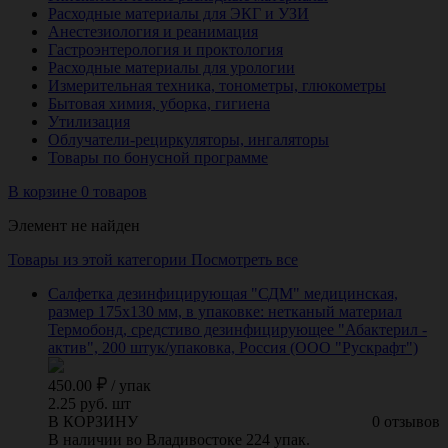
Расходные материалы для ЭКГ и УЗИ
Анестезиология и реанимация
Гастроэнтерология и проктология
Расходные материалы для урологии
Измерительная техника, тонометры, глюкометры
Бытовая химия, уборка, гигиена
Утилизация
Облучатели-рециркуляторы, ингаляторы
Товары по бонусной программе
В корзине 0 товаров
Элемент не найден
Товары из этой категории
Посмотреть все
Салфетка дезинфицирующая "СДМ" медицинская,
размер 175х130 мм, в упаковке: нетканый материал
Термобонд, средстиво дезинфицирующее "Абактерил -
актив", 200 штук/упаковка, Россия (ООО "Рускрафт")
450.00
/
упак
2.25 руб. шт
В КОРЗИНУ
0 отзывов
В наличии во Владивостоке 224 упак.