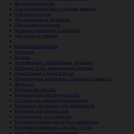
Индустрия красоты
Для парикмахерских и салонов красоты
Для косметологов
Для маникюра и педикюра
Для парафинотерапии
Восковая депиляция и шугаринг
Для загара и солярия
Ветеринария
Медицинская мебель
Перчатки
Бахилы
Дезинфекция, стерилизация, журналы
Шприцы, иглы, инфузионная терапия
Одноразовые одежда и белье
Перевязочные материалы, спиртовые салфетки
Журналы
Шовные материалы
Медицинский инструментарий
Системы для забора биоматериалов
Расходные материалы для лабораторий
Реагенты для лабораторий
Тест-полоски, тест-системы
Гинекологические расходные материалы
Расходные материалы для ЭКГ и УЗИ
Анестезиология и реанимация