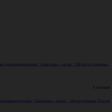
во дезинфицирующее "Абактерил - актив", 200 штук/упаковка,
0 отзывов
езинфицирующее "Абактерил - актив", 200 штук/банка, Россия