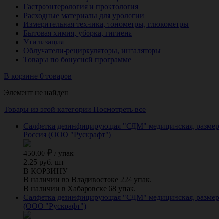
Гастроэнтерология и проктология
Расходные материалы для урологии
Измерительная техника, тонометры, глюкометры
Бытовая химия, уборка, гигиена
Утилизация
Облучатели-рециркуляторы, ингаляторы
Товары по бонусной программе
В корзине 0 товаров
Элемент не найден
Товары из этой категории
Посмотреть все
Салфетка дезинфицирующая "СДМ" медицинская, размер 1
Россия (ООО "Рускрафт")
450.00
/
упак
2.25 руб. шт
В КОРЗИНУ
В наличии во Владивостоке 224 упак.
В наличии в Хабаровске 68 упак.
Салфетка дезинфицирующая "СДМ" медицинская, размер 1
(ООО "Рускрафт")