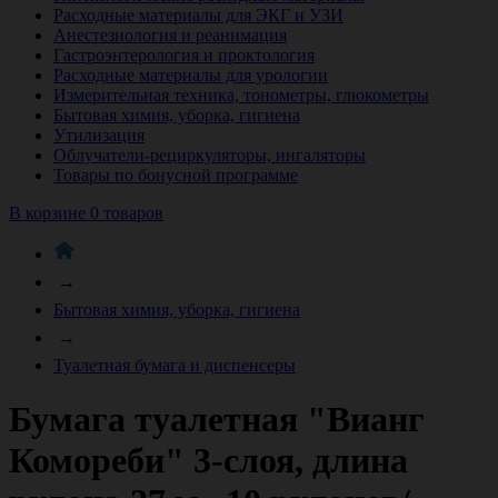
Расходные материалы для ЭКГ и УЗИ
Анестезиология и реанимация
Гастроэнтерология и проктология
Расходные материалы для урологии
Измерительная техника, тонометры, глюкометры
Бытовая химия, уборка, гигиена
Утилизация
Облучатели-рециркуляторы, ингаляторы
Товары по бонусной программе
В корзине 0 товаров
→
Бытовая химия, уборка, гигиена
→
Туалетная бумага и диспенсеры
Бумага туалетная "Вианг
Комореби" 3-слоя, длина