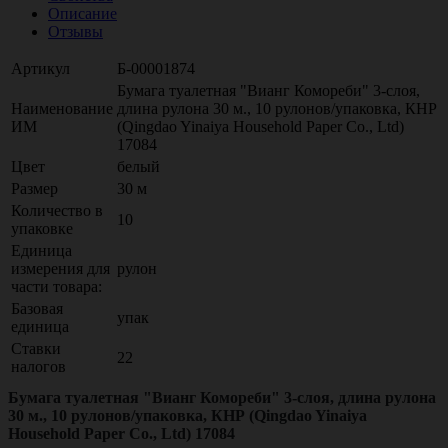
Описание
Отзывы
Артикул
Б-00001874
Бумага туалетная "Вианг Комореби" 3-слоя,
Наименование
длина рулона 30 м., 10 рулонов/упаковка, КНР
ИМ
(Qingdao Yinaiya Household Paper Co., Ltd)
17084
Цвет
белый
Размер
30 м
Количество в
10
упаковке
Единица
измерения для
рулон
части товара:
Базовая
упак
единица
Ставки
22
налогов
Бумага туалетная "Вианг Комореби" 3-слоя, длина рулона
30 м., 10 рулонов/упаковка, КНР (Qingdao Yinaiya
Household Paper Co., Ltd) 17084