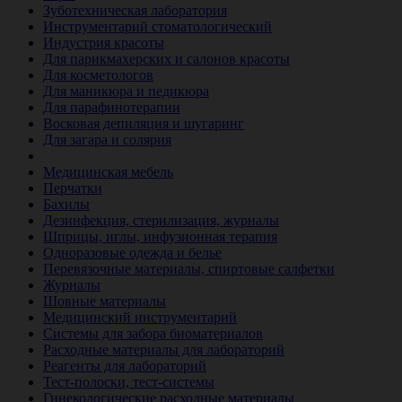
Зуботехническая лаборатория
Инструментарий стоматологический
Индустрия красоты
Для парикмахерских и салонов красоты
Для косметологов
Для маникюра и педикюра
Для парафинотерапии
Восковая депиляция и шугаринг
Для загара и солярия
Ветеринария
Медицинская мебель
Перчатки
Бахилы
Дезинфекция, стерилизация, журналы
Шприцы, иглы, инфузионная терапия
Одноразовые одежда и белье
Перевязочные материалы, спиртовые салфетки
Журналы
Шовные материалы
Медицинский инструментарий
Системы для забора биоматериалов
Расходные материалы для лабораторий
Реагенты для лабораторий
Тест-полоски, тест-системы
Гинекологические расходные материалы