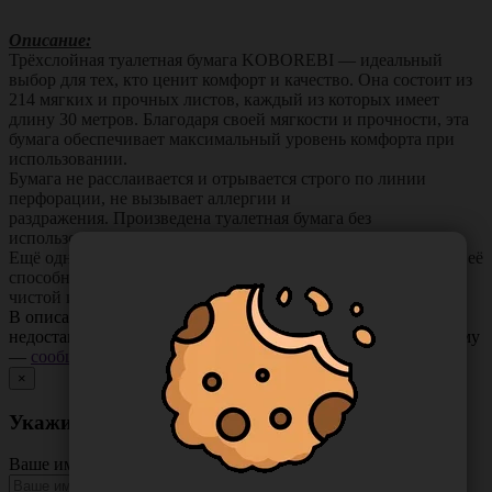
Описание:
Трёхслойная туалетная бумага KOBOREBI — идеальный
выбор для тех, кто ценит комфорт и качество. Она состоит из
214 мягких и прочных листов, каждый из которых имеет
длину 30 метров. Благодаря своей мягкости и прочности, эта
бумага обеспечивает максимальный уровень комфорта при
использовании.
Бумага не расслаивается и отрывается строго по линии
перфорации, не вызывает аллергии и
раздражения. Произведена туалетная бумага без
использования химических отбеливателей.
Ещё одним преимуществом этой туалетной бумаги является её
способность легко смываться, что делает её экологически
чистой и удобной в утилизации.
В описании товара могут иметь место неточности или
недостающая информация. Если вы заметили такую проблему
—
сообщите нам
.
×
Укажите неточность в описании товара
Ваше имя