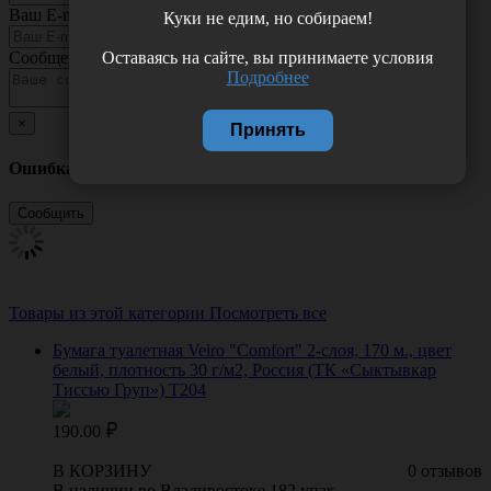
Ваш E-mail
Куки не едим, но собираем!
Оставаясь на сайте, вы принимаете условия
Сообщение
Подробнее
×
Принять
Ошибка
Товары из этой категории
Посмотреть все
Бумага туалетная Veiro "Comfort" 2-слоя, 170 м., цвет
белый, плотность 30 г/м2, Россия (ТК «Сыктывкар
Тиссью Груп») Т204
190.00
В КОРЗИНУ
0 отзывов
В наличии во Владивостоке 182 упак.