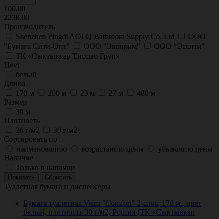
100.00
2238.00
Производитель
Shenzhen Pingdi AOLQ Bathroom Supply Co. Ltd
ООО
"Бумага Сити-Опт"
ООО "Экоприм"
ООО "Эссити"
ТК «Сыктывкар Тиссью Груп»
Цвет
белый
Длина
170 м
200 м
23 м
27 м
480 м
Размер
30 м
Плотность
26 г/м2
30 г/м2
Сортировать по
наименованию
возрастанию цены
убыванию цены
Наличие
Только в наличии
Туалетная бумага и диспенсеры
Бумага туалетная Veiro "Comfort" 2-слоя, 170 м., цвет
белый, плотность 30 г/м2, Россия (ТК «Сыктывкар