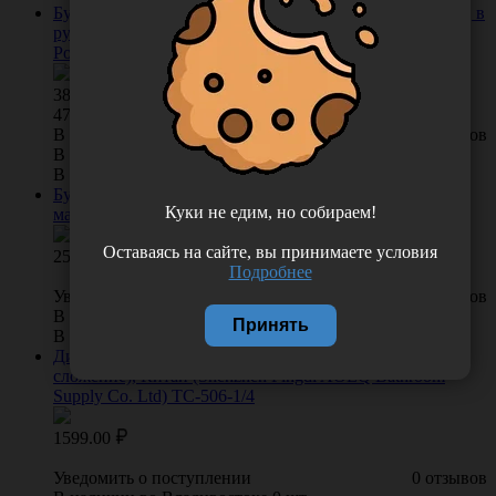
Бумага туалетная Tellus Premium/Премиум 2-х слойная, в
рулоне, 184 листа, 23 метра/рулон, 8 рулонов/упаковка,
Россия (ООО "ЭвоКом") 120320-27
380.00
/
упак
47.5 руб. рулон
В КОРЗИНУ
0 отзывов
В наличии во Владивостоке 62 упак.
В наличии в Хабаровске 14 упак.
Бумага туалетная однослойная (отбеленная
Куки не едим, но собираем!
макулатурная), рулон 480 м, Россия БС-1-480-ТБМ
Оставаясь на сайте, вы принимаете условия
254.00
Подробнее
Уведомить о поступлении
0 отзывов
В наличии во Владивостоке 0 шт.
Принять
В наличии в Хабаровске 18 шт.
Диспенсер для туалетных покрытий пластиковый (1/4
сложение), Китай (Shenzhen Pingdi AOLQ Bathroom
Supply Co. Ltd) TC-506-1/4
1599.00
Уведомить о поступлении
0 отзывов