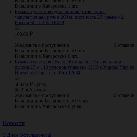
В наличии во Владивостоке 0 шт.
В наличии в Хабаровске 1 шт.
Бумага туалетная однослойная (отбеленная
макулатурная), рулон 200 м, плотность 26 грамм/м2,
Россия БС-1-200-ТБМЭ
100.00
Уведомить о поступлении
0 отзывов
В наличии во Владивостоке 0 шт.
В наличии в Хабаровске 6 шт.
Бумага туалетная "Вианг Комореби" 3-слоя, длина
рулона 27 м., 10 рулонов/упаковка, КНР (Qingdao Yinaiya
Household Paper Co., Ltd) 17084
583.00
/
упак
58.3 руб. рулон
Уведомить о поступлении
0 отзывов
В наличии во Владивостоке 0 упак.
В наличии в Хабаровске 0 упак.
Новости
С Днём Офтальмолога!