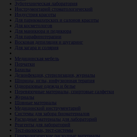
Зуботехническая лаборатория
Инструментарий стоматологический
Индустрия красоты
Для парикмахерских и салонов красоты
Для косметологов
Для маникюра и педикюра
Для парафинотерапии
Восковая депиляция и шугаринг
Для загара и солярия
Ветеринария
Медицинская мебель
Перчатки
Бахилы
Дезинфекция, стерилизация, журналы
Шприцы, иглы, инфузионная терапия
Одноразовые одежда и белье
Перевязочные материалы, спиртовые салфетки
Журналы
Шовные материалы
Медицинский инструментарий
Системы для забора биоматериалов
Расходные материалы для лабораторий
Реагенты для лабораторий
Тест-полоски, тест-системы
Гинекологические расходные материалы