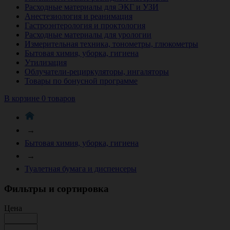
Расходные материалы для ЭКГ и УЗИ
Анестезиология и реанимация
Гастроэнтерология и проктология
Расходные материалы для урологии
Измерительная техника, тонометры, глюкометры
Бытовая химия, уборка, гигиена
Утилизация
Облучатели-рециркуляторы, ингаляторы
Товары по бонусной программе
В корзине 0 товаров
→
Бытовая химия, уборка, гигиена
→
Туалетная бумага и диспенсеры
Фильтры и сортировка
Цена