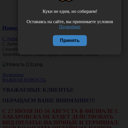
Куки не едим, но собираем!
Оставаясь на сайте, вы принимаете условия
Подробнее
Новости
С Днём Офтальмолога!
Принять
С Днём
Офтальмолога
!
Спасибо за ясное зрение и заботу о пациентах.
Здоровья вам и новых профессиональных побед!
Подробнее
ВАЖНАЯ НОВОСТЬ
УВАЖАЕМЫЕ КЛИЕНТЫ!
ОБРАЩАЕМ ВАШЕ ВНИМАНИЕ!!!
С 27 ИЮЛЯ ПО 16 АВГУСТА В ФИЛИАЛЕ Г.
ХАБАРОВСКА НЕ БУДЕТ ДЕЙСТВОВАТЬ
ВИД ОПЛАТЫ: НАЛИЧНЫЕ И ТЕРМИНАЛ.