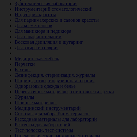
Зуботехническая лаборатория
Инструментарий стоматологический
Индустрия красоты
Для парикмахерских и салонов красоты
Для косметологов
Для маникюра и педикюра
Для парафинотерапии
Восковая депиляция и шугаринг
Для загара и солярия
Ветеринария
Медицинская мебель
Перчатки
Бахилы
Дезинфекция, стерилизация, журналы
Шприцы, иглы, инфузионная терапия
Одноразовые одежда и белье
Перевязочные материалы, спиртовые салфетки
Журналы
Шовные материалы
Медицинский инструментарий
Системы для забора биоматериалов
Расходные материалы для лабораторий
Реагенты для лабораторий
Тест-полоски, тест-системы
Гинекологические расходные материалы