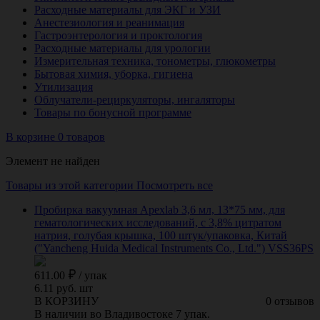
Расходные материалы для ЭКГ и УЗИ
Анестезиология и реанимация
Гастроэнтерология и проктология
Расходные материалы для урологии
Измерительная техника, тонометры, глюкометры
Бытовая химия, уборка, гигиена
Утилизация
Облучатели-рециркуляторы, ингаляторы
Товары по бонусной программе
В корзине 0 товаров
Элемент не найден
Товары из этой категории
Посмотреть все
Пробирка вакуумная Apexlab 3,6 мл, 13*75 мм, для
гематологических исследований, с 3,8% цитратом
натрия, голубая крышка, 100 штук/упаковка, Китай
("Yancheng Huida Medical Instruments Co., Ltd.") VSS36PS
611.00
/
упак
6.11 руб. шт
В КОРЗИНУ
0 отзывов
В наличии во Владивостоке 7 упак.