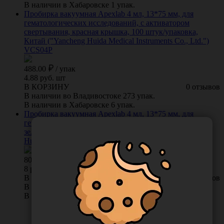
В наличии в Хабаровске 1 упак.
Пробирка вакуумная Apexlab 4 мл, 13*75 мм, для
гематологических исследований, с активатором
свертывания, красная крышка, 100 штук/упаковка,
Китай ("Yancheng Huida Medical Instruments Co., Ltd.")
VCS04P
488.00
/
упак
4.88 руб. шт
В КОРЗИНУ
0 отзывов
В наличии во Владивостоке 273 упак.
В наличии в Хабаровске 6 упак.
Пробирка вакуумная Apexlab 4 мл, 13*75 мм, для
гематологических исследований, с литий-гепарином,
зеленая крышка, 100 штук/упаковка, Китай ("Yancheng
Huida Medical Instruments Co., Ltd.") HV0091
800.00
/
упак
8 руб. шт
В КОРЗИНУ
0 отзывов
В наличии во Владивостоке 12 упак.
В наличии в Хабаровске 11 упак.