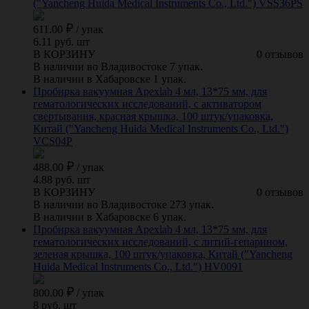
("Yancheng Huida Medical Instruments Co., Ltd.") VSS36PS
611.00
/
упак
6.11 руб. шт
В КОРЗИНУ
0 отзывов
В наличии во Владивостоке 7 упак.
В наличии в Хабаровске 1 упак.
Пробирка вакуумная Apexlab 4 мл, 13*75 мм, для
гематологических исследований, с активатором
свертывания, красная крышка, 100 штук/упаковка,
Китай ("Yancheng Huida Medical Instruments Co., Ltd.")
VCS04P
488.00
/
упак
4.88 руб. шт
В КОРЗИНУ
0 отзывов
В наличии во Владивостоке 273 упак.
В наличии в Хабаровске 6 упак.
Пробирка вакуумная Apexlab 4 мл, 13*75 мм, для
гематологических исследований, с литий-гепарином,
зеленая крышка, 100 штук/упаковка, Китай ("Yancheng
Huida Medical Instruments Co., Ltd.") HV0091
800.00
/
упак
8 руб. шт