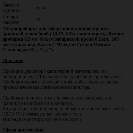
Базовая
упак
единица
Ставки
10
налогов
Микропробирка для забора капиллярной крови с
крышкой, наклейкой (ЭДТА К3) с капилляром, объемом
пробирки 0,5 мл. Объем забираемой крови 0,2 мл., 100
штук/упаковка, Китай ("Чжецзян Гундун Медикл
Текнолоджи Ко., Лтд.")
Описание
:
Пробирки для забора капиллярной изготовлены из
полипропилена (PP) и снабжены пробкой из бутилкаучука.
Пробирки закрыты пробкой с крестообразным клапаном,
предназначенным для введения капилляра.
Пробирки поставляются с вложенными капиллярами
(капилляр не встроен в пробирку).
Внутренние стенки пробирки обработаны антикоагулянтом
ЭДТА К3 (3-замещенная калиевая соль
этилендиаминтетрауксусной кислоты)
Сфера применения
: