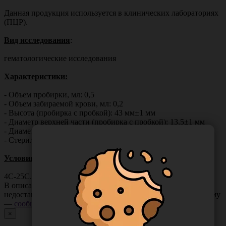
Данная продукция используется в клинических лабораториях
(ПЦР).
Вид исследования
:
гематологические исследования
Характеристики:
- Объем пробирки, мл: 0,5
- Объем забираемой крови, мл: 0,2
- Высота (пробирка с пробкой): 43 мм±1 мм
- Диаметр верхней части (пробирка с пробкой): 13,5±1 мм
- Диаметр нижней части пробирки: 8 мм±1 мм
- Стерилизация: Стерильны
Условия хранения
:
4С-25С.
В описании товара могут иметь место неточности или
недостающая информация. Если вы заметили такую проблему
—
сообщите нам
.
×