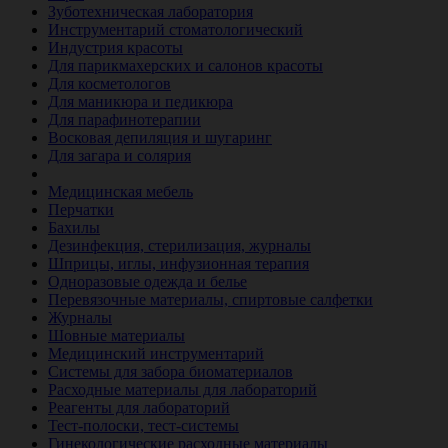
Зуботехническая лаборатория
Инструментарий стоматологический
Индустрия красоты
Для парикмахерских и салонов красоты
Для косметологов
Для маникюра и педикюра
Для парафинотерапии
Восковая депиляция и шугаринг
Для загара и солярия
Ветеринария
Медицинская мебель
Перчатки
Бахилы
Дезинфекция, стерилизация, журналы
Шприцы, иглы, инфузионная терапия
Одноразовые одежда и белье
Перевязочные материалы, спиртовые салфетки
Журналы
Шовные материалы
Медицинский инструментарий
Системы для забора биоматериалов
Расходные материалы для лабораторий
Реагенты для лабораторий
Тест-полоски, тест-системы
Гинекологические расходные материалы