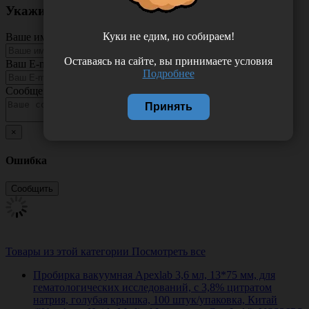
Укажите неточность в описании товара
Куки не едим, но собираем!
Ваше имя
Оставаясь на сайте, вы принимаете условия
Ваш E-mail
Подробнее
Сообщение
Принять
×
Ошибка
Товары из этой категории
Посмотреть все
Пробирка вакуумная Apexlab 3,6 мл, 13*75 мм, для
гематологических исследований, с 3,8% цитратом
натрия, голубая крышка, 100 штук/упаковка, Китай