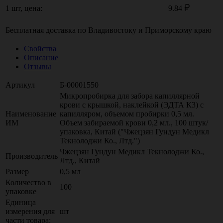
1 шт, цена:
9.84
Бесплатная доставка по
Владивостоку
и
Приморскому краю
Свойства
Описание
Отзывы
Артикул
Б-00001550
Микропробирка для забора капиллярной
крови с крышкой, наклейкой (ЭДТА К3) с
Наименование
капилляром, объемом пробирки 0,5 мл.
ИМ
Объем забираемой крови 0,2 мл., 100 штук/
упаковка, Китай ("Чжецзян Гундун Медикл
Текнолоджи Ко., Лтд.")
Чжецзян Гундун Медикл Текнолоджи Ко.,
Производитель
Лтд., Китай
Размер
0,5 мл
Количество в
100
упаковке
Единица
измерения для
шт
части товара: