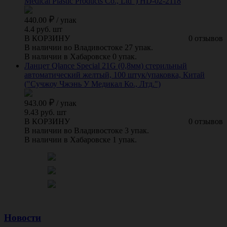
Medical Plastic Products Co., Ltd") HD-02-2118
440.00
/
упак
4.4 руб. шт
В КОРЗИНУ
0 отзывов
В наличии во Владивостоке 27 упак.
В наличии в Хабаровске 0 упак.
Ланцет Qlance Special 21G (0,8мм) стерильный
автоматический желтый, 100 штук/упаковка, Китай
("Сучжоу Чжэнь У Медикал Ко., Лтд.")
943.00
/
упак
9.43 руб. шт
В КОРЗИНУ
0 отзывов
В наличии во Владивостоке 3 упак.
В наличии в Хабаровске 1 упак.
Новости