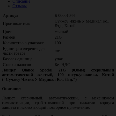
Описание
Отзывы
Артикул
Б-00001044
Сучжоу Чжэнь У Медикал Ко.,
Производитель
Лтд., Китай
Цвет
желтый
Размер
21G
Количество в упаковке
100
Единица измерения для
шт
части товара:
Базовая единица
упак
Ставки налогов
Без НДС
Ланцет Qlance Special 21G (0,8мм) стерильный
автоматический желтый, 100 штук/упаковка, Китай
("Сучжоу Чжэнь У Медикал Ко., Лтд.")
Описание:
Ланцет стерильный, автоматический, с механизмом
самоактивации, срабатывающий при нажатии корпуса
ланцета и исключающий повторное применение.