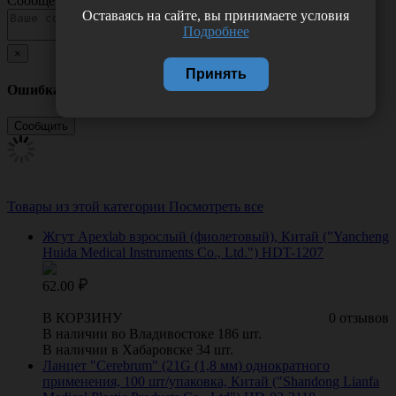
Сообщение
Оставаясь на сайте, вы принимаете условия
Подробнее
×
Принять
Ошибка
Товары из этой категории
Посмотреть все
Жгут Apexlab взрослый (фиолетовый), Китай ("Yancheng
Huida Medical Instruments Co., Ltd.") HDT-1207
62.00
В КОРЗИНУ
0 отзывов
В наличии во Владивостоке 186 шт.
В наличии в Хабаровске 34 шт.
Ланцет "Cerebrum" (21G (1,8 мм) однократного
применения, 100 шт/упаковка, Китай ("Shandong Lianfa