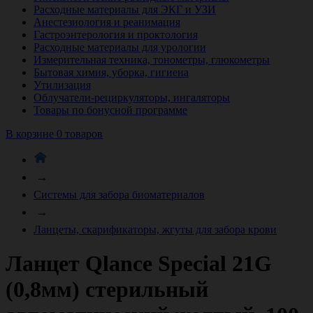
Расходные материалы для ЭКГ и УЗИ
Анестезиология и реанимация
Гастроэнтерология и проктология
Расходные материалы для урологии
Измерительная техника, тонометры, глюкометры
Бытовая химия, уборка, гигиена
Утилизация
Облучатели-рециркуляторы, ингаляторы
Товары по бонусной программе
В корзине 0 товаров
→
Системы для забора биоматериалов
→
Ланцеты, скарификаторы, жгуты для забора крови
Ланцет Qlance Special 21G
(0,8мм) стерильный