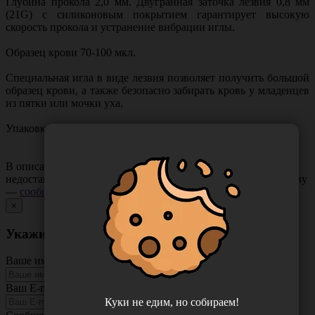
Глубина прокола 2,0 мм. Двугранная заточка лезвия 0,8 мм
(21G) с силиконовым покрытием гарантирует высокую
скорость прокола и устранение вибрации иглы.
Образец крови 70-100 мкл.
Специальная игла в виде лезвия позволяет получить большой
образец крови, а также безопасно забирать кровь у младенцев
из пятки или мочки уха.
Упаковка 100 штук полностью на русском языке.
В описании товара могут иметь место неточности или
недостающая информация. Если вы заметили такую проблему
—
сообщите нам
.
×
Укажите неточность в описании товара
Ваше имя
Ваш E-mail
Куки не едим, но собираем!