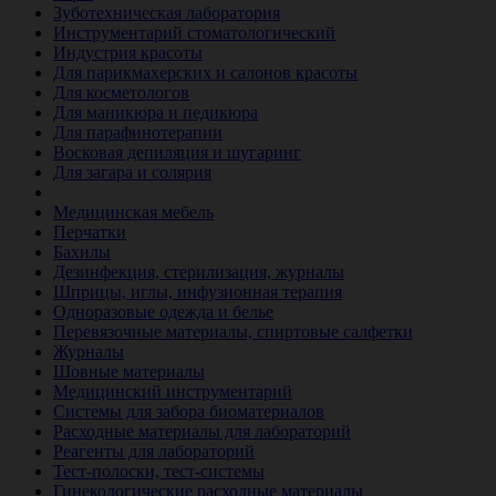
Зуботехническая лаборатория
Инструментарий стоматологический
Индустрия красоты
Для парикмахерских и салонов красоты
Для косметологов
Для маникюра и педикюра
Для парафинотерапии
Восковая депиляция и шугаринг
Для загара и солярия
Ветеринария
Медицинская мебель
Перчатки
Бахилы
Дезинфекция, стерилизация, журналы
Шприцы, иглы, инфузионная терапия
Одноразовые одежда и белье
Перевязочные материалы, спиртовые салфетки
Журналы
Шовные материалы
Медицинский инструментарий
Системы для забора биоматериалов
Расходные материалы для лабораторий
Реагенты для лабораторий
Тест-полоски, тест-системы
Гинекологические расходные материалы