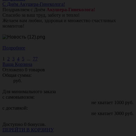
С Днём Акушера-Гинеколога!
Поздравляем с Днём
Акушера-Гинеколога!
Спасибо за ваш труд, заботу и тепло!
Желаем вам любви, здоровья и множество счастливых
моментов!
Подробнее
1
2
3
4
5
...
77
Ваша Корзина
Отложено
0
товаров
Общая сумма:
руб.
Для минимального заказа
с самовывозом:
не хватает
1000
руб.
с доставкой:
не хватает
3000
руб.
Доступно
0
бонусов.
ПЕРЕЙТИ В КОРЗИНУ