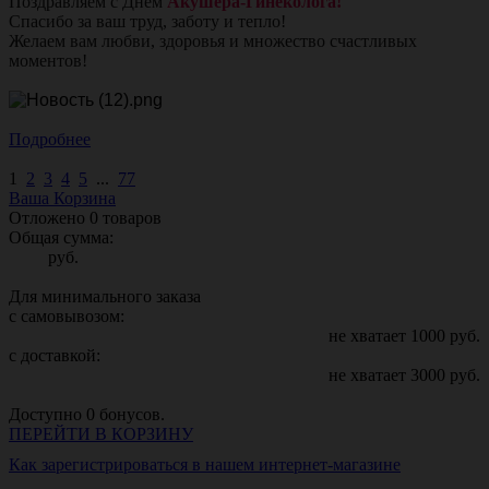
Поздравляем с Днём
Акушера-Гинеколога!
Спасибо за ваш труд, заботу и тепло!
Желаем вам любви, здоровья и множество счастливых
моментов!
Подробнее
1
2
3
4
5
...
77
Ваша Корзина
Отложено
0
товаров
Общая сумма:
руб.
Для минимального заказа
с самовывозом:
не хватает
1000
руб.
с доставкой:
не хватает
3000
руб.
Доступно
0
бонусов.
ПЕРЕЙТИ В КОРЗИНУ
Как зарегистрироваться в нашем интернет-магазине