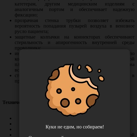
катетерам, другим медицинским изделиям с
аналогичным портом и обеспечивает надежную
фиксацию;
прозрачная стенка трубки позволяет избежать
вероятность попадания пузырей воздуха в венозное
русло пациента;
защитные колпачки на коннекторах обеспечивают
стерильность и апирогенность внутренней среды
проводника;
индивидуальная упаковка состоит из сваренного по
контуру пакета из термоформуемой многослойной
пленки и газопроницаемой бумаги, на которой нанесена
вся информация об изделии;
стерилизация осуществляется окисью этилена в
промышленных стерилизационных камерах.
Технические характеристики
Рабочая длина – 1500 мм.
Внутренний диаметр трубки – 1.5 мм.
Куки не едим, но собираем!
Стерилизация – газовая, этилен оксидом (ЭО).
Упаковочный материал – пакет из термоформуемой