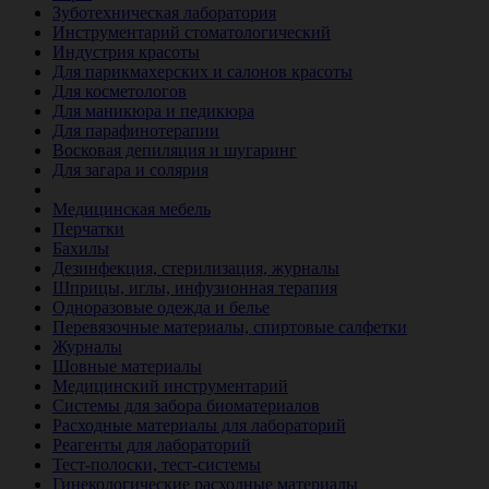
Зуботехническая лаборатория
Инструментарий стоматологический
Индустрия красоты
Для парикмахерских и салонов красоты
Для косметологов
Для маникюра и педикюра
Для парафинотерапии
Восковая депиляция и шугаринг
Для загара и солярия
Ветеринария
Медицинская мебель
Перчатки
Бахилы
Дезинфекция, стерилизация, журналы
Шприцы, иглы, инфузионная терапия
Одноразовые одежда и белье
Перевязочные материалы, спиртовые салфетки
Журналы
Шовные материалы
Медицинский инструментарий
Системы для забора биоматериалов
Расходные материалы для лабораторий
Реагенты для лабораторий
Тест-полоски, тест-системы
Гинекологические расходные материалы