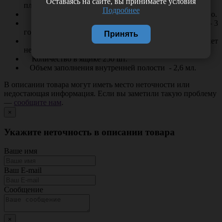
Оставаясь на сайте, вы принимаете условия
пленки и газопроницаемой бумаги.
Подробнее
Стерильно, апирогенно, нетоксично, гипоаллергенно.
Гарантийный срок хранения в заводской упаковке – 3
года с даты изготовления.
Принять
Срок годности товара на момент поставки составляет
не менее 80% установленного изготовителем.
Количество в ящике 250 шт.
Объем заполнения внутренней полости - 2,6 мл.
В описании товара могут иметь место неточности или
недостающая информация. Если вы заметили такую проблему
—
сообщите нам
.
×
Укажите неточность в описании товара
Ваше имя
Ваш E-mail
Сообщение
×