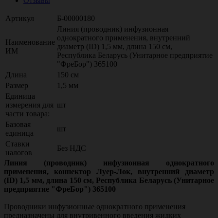
Отзывы
Артикул
Б-00000180
Линия (проводник) инфузионная
однократного применения, внутренний
Наименование
диаметр (ID) 1,5 мм, длина 150 см,
ИМ
Республика Беларусь (Унитарное предприятие
"ФреБор") 365100
Длина
150 см
Размер
1,5 мм
Единица
измерения для
шт
части товара:
Базовая
шт
единица
Ставки
Без НДС
налогов
Линия (проводник) инфузионная однократного
применения, коннектор Луер-Лок, внутренний диаметр
(ID) 1,5 мм, длина 150 см, Республика Беларусь (Унитарное
предприятие "ФреБор") 365100
Проводники инфузионные однократного применения
предназначены для внутривенного введения жидких