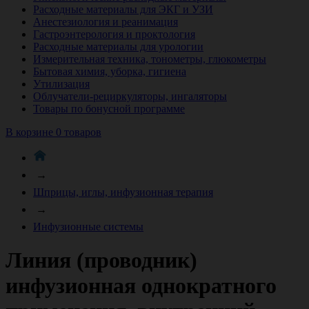
Расходные материалы для ЭКГ и УЗИ
Анестезиология и реанимация
Гастроэнтерология и проктология
Расходные материалы для урологии
Измерительная техника, тонометры, глюкометры
Бытовая химия, уборка, гигиена
Утилизация
Облучатели-рециркуляторы, ингаляторы
Товары по бонусной программе
В корзине 0 товаров
→
Шприцы, иглы, инфузионная терапия
→
Инфузионные системы
Линия (проводник)
инфузионная однократного