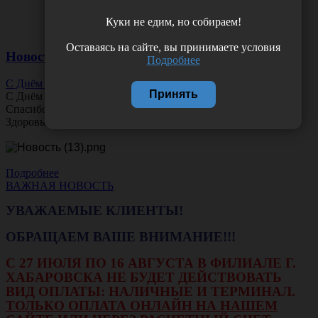
Куки не едим, но собираем!
Оставаясь на сайте, вы принимаете условия
Новости
Подробнее
С Днём Офтальмолога!
Принять
С Днём
Офтальмолога
!
Спасибо за ясное зрение и заботу о пациентах.
Здоровья вам и новых профессиональных побед!
Подробнее
ВАЖНАЯ НОВОСТЬ
УВАЖАЕМЫЕ КЛИЕНТЫ!
ОБРАЩАЕМ ВАШЕ ВНИМАНИЕ!!!
С 27 ИЮЛЯ ПО 16 АВГУСТА В ФИЛИАЛЕ Г.
ХАБАРОВСКА НЕ БУДЕТ ДЕЙСТВОВАТЬ
ВИД ОПЛАТЫ: НАЛИЧНЫЕ И ТЕРМИНАЛ.
ТОЛЬКО ОПЛАТА ОНЛАЙН НА НАШЕМ