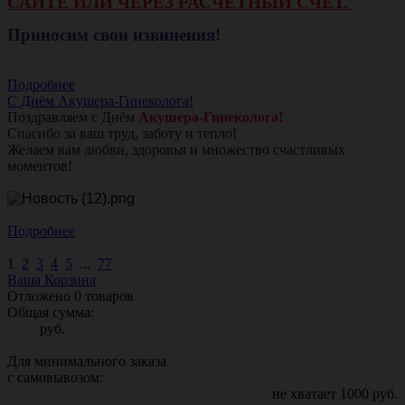
САЙТЕ ИЛИ ЧЕРЕЗ РАСЧЕТНЫЙ СЧЕТ.
Приносим свои извинения!
Подробнее
С Днём Акушера-Гинеколога!
Поздравляем с Днём
Акушера-Гинеколога!
Спасибо за ваш труд, заботу и тепло!
Желаем вам любви, здоровья и множество счастливых
моментов!
Подробнее
1
2
3
4
5
...
77
Ваша Корзина
Отложено
0
товаров
Общая сумма:
руб.
Для минимального заказа
с самовывозом:
не хватает
1000
руб.