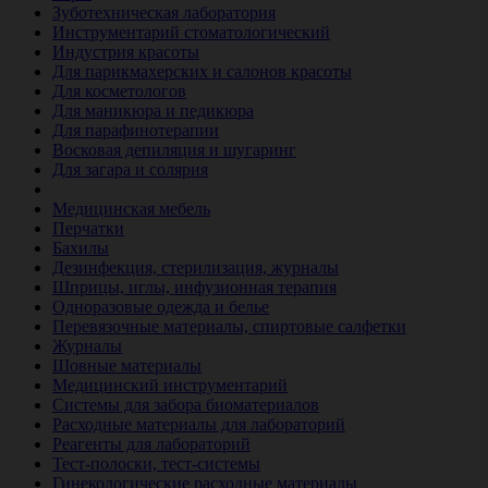
Зуботехническая лаборатория
Инструментарий стоматологический
Индустрия красоты
Для парикмахерских и салонов красоты
Для косметологов
Для маникюра и педикюра
Для парафинотерапии
Восковая депиляция и шугаринг
Для загара и солярия
Ветеринария
Медицинская мебель
Перчатки
Бахилы
Дезинфекция, стерилизация, журналы
Шприцы, иглы, инфузионная терапия
Одноразовые одежда и белье
Перевязочные материалы, спиртовые салфетки
Журналы
Шовные материалы
Медицинский инструментарий
Системы для забора биоматериалов
Расходные материалы для лабораторий
Реагенты для лабораторий
Тест-полоски, тест-системы
Гинекологические расходные материалы