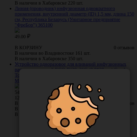
В наличии в Хабаровске 220 шт.
Линия (проводник) инфузионная однократного
применения, внутренний диаметр (ID) 1,5 мм, длина 150
см, Республика Беларусь (Унитарное предприятие
"ФреБор") 365100
49.00
В КОРЗИНУ
0 отзывов
В наличии во Владивостоке 161 шт.
В наличии в Хабаровске 350 шт.
Устройство одноразовое для вливаний инфузионных
растворов, с иглой ECO-IV20, 21G (0,8*38 мм) Comfy
Touch, 45 штук в упаковке, Китай ("Цзянсу Чжиюй
Медикал Инструмент Ко., Лтд") IV20-V3
540.00
/
упак
12 руб. шт
В КОРЗИНУ
0 отзывов
В наличии во Владивостоке 105 упак.
В наличии в Хабаровске 111 упак.