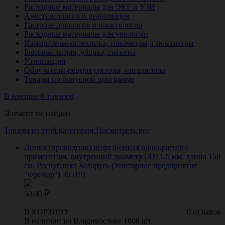
Расходные материалы для ЭКГ и УЗИ
Анестезиология и реанимация
Гастроэнтерология и проктология
Расходные материалы для урологии
Измерительная техника, тонометры, глюкометры
Бытовая химия, уборка, гигиена
Утилизация
Облучатели-рециркуляторы, ингаляторы
Товары по бонусной программе
В корзине 0 товаров
Элемент не найден
Товары из этой категории
Посмотреть все
Линия (проводник) инфузионная однократного
применения, внутренний диаметр (ID) 1,5 мм, длина 150
см, Республика Беларусь (Унитарное предприятие
"ФреБор") 365101
50.00
В КОРЗИНУ
0 отзывов
В наличии во Владивостоке 1008 шт.