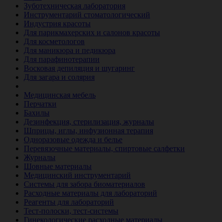
Зуботехническая лаборатория
Инструментарий стоматологический
Индустрия красоты
Для парикмахерских и салонов красоты
Для косметологов
Для маникюра и педикюра
Для парафинотерапии
Восковая депиляция и шугаринг
Для загара и солярия
Ветеринария
Медицинская мебель
Перчатки
Бахилы
Дезинфекция, стерилизация, журналы
Шприцы, иглы, инфузионная терапия
Одноразовые одежда и белье
Перевязочные материалы, спиртовые салфетки
Журналы
Шовные материалы
Медицинский инструментарий
Системы для забора биоматериалов
Расходные материалы для лабораторий
Реагенты для лабораторий
Тест-полоски, тест-системы
Гинекологические расходные материалы