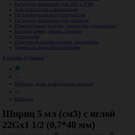
Расходные материалы для ЭКГ и УЗИ
Анестезиология и реанимация
Гастроэнтерология и проктология
Расходные материалы для урологии
Измерительная техника, тонометры, глюкометры
Бытовая химия, уборка, гигиена
Утилизация
Облучатели-рециркуляторы, ингаляторы
Товары по бонусной программе
В корзине 0 товаров
→
Шприцы, иглы, инфузионная терапия
→
Шприцы
Шприц 5 мл (см3) с иглой
22Gх1 1/2 (0,7*40 мм)