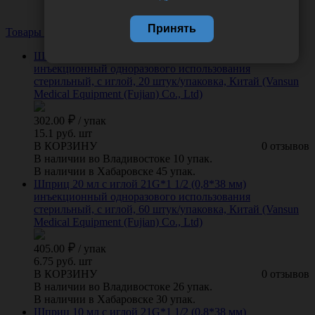
Принять
Товары из этой категории
Посмотреть все
Шприц 50 мл с иглой 18G*1 1/2 (1,2*38 мм)
инъекционный одноразового использования
стерильный, с иглой, 20 штук/упаковка, Китай (Vansun
Medical Equipment (Fujian) Co., Ltd)
302.00
/
упак
15.1 руб. шт
В КОРЗИНУ
0 отзывов
В наличии во Владивостоке 10 упак.
В наличии в Хабаровске 45 упак.
Шприц 20 мл с иглой 21G*1 1/2 (0,8*38 мм)
инъекционный одноразового использования
стерильный, с иглой, 60 штук/упаковка, Китай (Vansun
Medical Equipment (Fujian) Co., Ltd)
405.00
/
упак
6.75 руб. шт
В КОРЗИНУ
0 отзывов
В наличии во Владивостоке 26 упак.
В наличии в Хабаровске 30 упак.
Шприц 10 мл с иглой 21G*1 1/2 (0,8*38 мм)