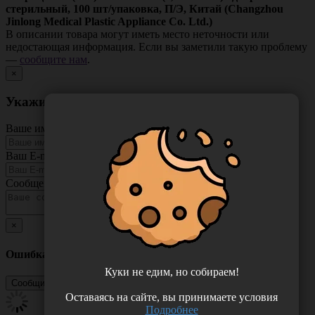
стерильный, 100 шт/упаковка, П/Э, Китай (Changzhou
Jinlong Medical Plastic Appliance Co. Ltd.)
В описании товара могут иметь место неточности или
недостающая информация. Если вы заметили такую проблему
—
сообщите нам
.
×
Укажите неточность в описании товара
Ваше имя
Ваш E-mail
Сообщение
×
Ошибка
Куки не едим, но собираем!
Оставаясь на сайте, вы принимаете условия
Подробнее