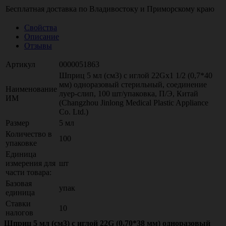
Бесплатная доставка по
Владивостоку
и
Приморскому краю
Свойства
Описание
Отзывы
Артикул
0000051863
Шприц 5 мл (см3) с иглой 22Gх1 1/2 (0,7*40
мм) одноразовый стерильный, соединение
Наименование
луер-слип, 100 шт/упаковка, П/Э, Китай
ИМ
(Changzhou Jinlong Medical Plastic Appliance
Co. Ltd.)
Размер
5 мл
Количество в
100
упаковке
Единица
измерения для
шт
части товара:
Базовая
упак
единица
Ставки
10
налогов
Шприц 5 мл (см3) с иглой 22G (0,70*38 мм) одноразовый