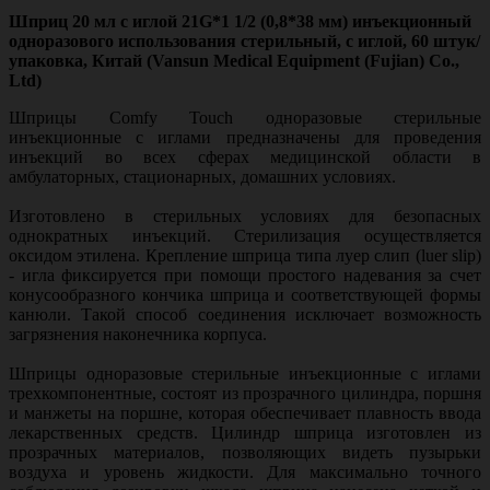
Шприц 20 мл с иглой 21G*1 1/2 (0,8*38 мм) инъекционный
одноразового использования стерильный, с иглой, 60 штук/
упаковка, Китай (Vansun Medical Equipment (Fujian) Co.,
Ltd)
Шприцы Comfy Touch одноразовые стерильные
инъекционные с иглами предназначены для проведения
инъекций во всех сферах медицинской области в
амбулаторных, стационарных, домашних условиях.
Изготовлено в стерильных условиях для безопасных
однократных инъекций. Стерилизация осуществляется
оксидом этилена. Крепление шприца типа луер слип (luer slip)
- игла фиксируется при помощи простого надевания за счет
конусообразного кончика шприца и соответствующей формы
канюли. Такой способ соединения исключает возможность
загрязнения наконечника корпуса.
Шприцы одноразовые стерильные инъекционные с иглами
трехкомпонентные, состоят из прозрачного цилиндра, поршня
и манжеты на поршне, которая обеспечивает плавность ввода
лекарственных средств. Цилиндр шприца изготовлен из
прозрачных материалов, позволяющих видеть пузырьки
воздуха и уровень жидкости. Для максимально точного