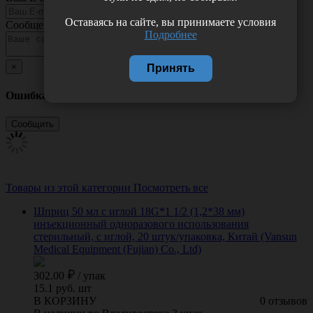
Оставаясь на сайте, вы принимаете условия
Сообщение
Подробнее
×
Принять
Ошибка
Товары из этой категории
Посмотреть все
Шприц 50 мл с иглой 18G*1 1/2 (1,2*38 мм)
инъекционный одноразового использования
стерильный, с иглой, 20 штук/упаковка, Китай (Vansun
Medical Equipment (Fujian) Co., Ltd)
302.00
/
упак
15.1 руб. шт
В КОРЗИНУ
0 отзывов