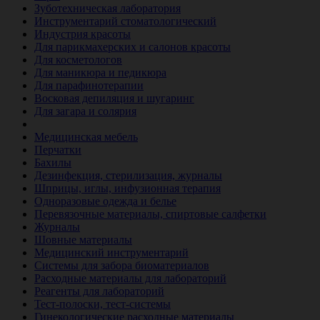
Зуботехническая лаборатория
Инструментарий стоматологический
Индустрия красоты
Для парикмахерских и салонов красоты
Для косметологов
Для маникюра и педикюра
Для парафинотерапии
Восковая депиляция и шугаринг
Для загара и солярия
Ветеринария
Медицинская мебель
Перчатки
Бахилы
Дезинфекция, стерилизация, журналы
Шприцы, иглы, инфузионная терапия
Одноразовые одежда и белье
Перевязочные материалы, спиртовые салфетки
Журналы
Шовные материалы
Медицинский инструментарий
Системы для забора биоматериалов
Расходные материалы для лабораторий
Реагенты для лабораторий
Тест-полоски, тест-системы
Гинекологические расходные материалы