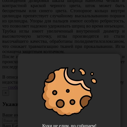
соблюдения дозировки шкала шприца нанесена четкой и
контрастной краской черного цвета, шток может быть
бесцветным или синего цвета. Стопорное кольцо внутри
цилиндра препятствует случайному выскальзыванию поршня
из цилиндра. Упоры для пальцев имеют особую ребристость,
что позволяет надежно удерживать шприц во время инъекции.
Трубка иглы имеет увеличенный внутренний диаметр и
высокоточную заточку, иглы производятся из стали
высочайшего качества, обработаны полидиметилсилоксаном,
что снижает травматизацию тканей при прокалывании. Игла
оснащена защитным колпачком.
После инъекции игла фиксируется в наконечнике шприца и
происходит разрушение штока, что препятствует
последующему повторному применению.
В описании товара могут иметь место неточности или
недостающая информация. Если вы заметили такую проблему
—
сообщите нам
.
×
Укажите неточность в описании товара
Ваше имя
Куки не едим, но собираем!
Ваш E-mail