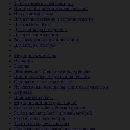
Зуботехническая лаборатория
Инструментарий стоматологический
Индустрия красоты
Для парикмахерских и салонов красоты
Для косметологов
Для маникюра и педикюра
Для парафинотерапии
Восковая депиляция и шугаринг
Для загара и солярия
Ветеринария
Медицинская мебель
Перчатки
Бахилы
Дезинфекция, стерилизация, журналы
Шприцы, иглы, инфузионная терапия
Одноразовые одежда и белье
Перевязочные материалы, спиртовые салфетки
Журналы
Шовные материалы
Медицинский инструментарий
Системы для забора биоматериалов
Расходные материалы для лабораторий
Реагенты для лабораторий
Тест-полоски, тест-системы
Гинекологические расходные материалы