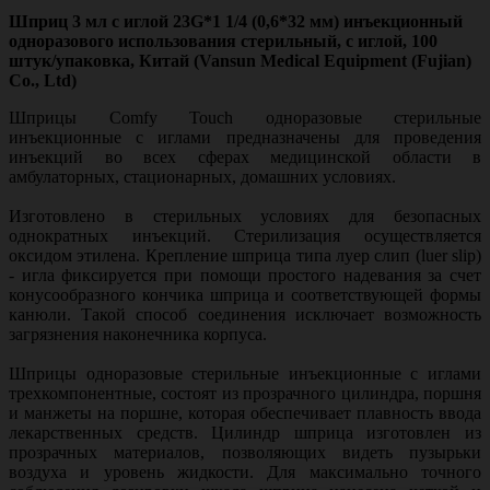
Шприц 3 мл с иглой 23G*1 1/4 (0,6*32 мм) инъекционный
одноразового использования стерильный, с иглой, 100
штук/упаковка, Китай (Vansun Medical Equipment (Fujian)
Co., Ltd)
Шприцы Comfy Touch одноразовые стерильные
инъекционные с иглами предназначены для проведения
инъекций во всех сферах медицинской области в
амбулаторных, стационарных, домашних условиях.
Изготовлено в стерильных условиях для безопасных
однократных инъекций. Стерилизация осуществляется
оксидом этилена. Крепление шприца типа луер слип (luer slip)
- игла фиксируется при помощи простого надевания за счет
конусообразного кончика шприца и соответствующей формы
канюли. Такой способ соединения исключает возможность
загрязнения наконечника корпуса.
Шприцы одноразовые стерильные инъекционные с иглами
трехкомпонентные, состоят из прозрачного цилиндра, поршня
и манжеты на поршне, которая обеспечивает плавность ввода
лекарственных средств. Цилиндр шприца изготовлен из
прозрачных материалов, позволяющих видеть пузырьки
воздуха и уровень жидкости. Для максимально точного