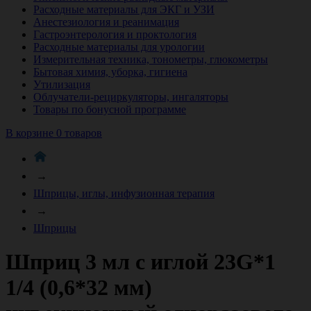
Расходные материалы для ЭКГ и УЗИ
Анестезиология и реанимация
Гастроэнтерология и проктология
Расходные материалы для урологии
Измерительная техника, тонометры, глюкометры
Бытовая химия, уборка, гигиена
Утилизация
Облучатели-рециркуляторы, ингаляторы
Товары по бонусной программе
В корзине 0 товаров
→
Шприцы, иглы, инфузионная терапия
→
Шприцы
Шприц 3 мл с иглой 23G*1
1/4 (0,6*32 мм)