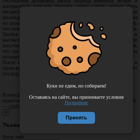
соблюдения дозировки шкала шприца нанесена четкой и
контрастной краской черного цвета, шток может быть
бесцветным или синего цвета. Стопорное кольцо внутри
цилиндра препятствует случайному выскальзыванию поршня
из цилиндра. Упоры для пальцев имеют особую ребристость,
что позволяет надежно удерживать шприц во время инъекции.
Трубка иглы имеет увеличенный внутренний диаметр и
высокоточную заточку, иглы производятся из стали
высочайшего качества, обработаны полидиметилсилоксаном,
что снижает травматизацию тканей при прокалывании. Игла
оснащена защитным колпачком.
После инъекции игла фиксируется в наконечнике шприца и
происходит разрушение штока, что препятствует
последующему повторному применению.
Куки не едим, но собираем!
В описании товара могут иметь место неточности или
Оставаясь на сайте, вы принимаете условия
недостающая информация. Если вы заметили такую проблему
Подробнее
—
сообщите нам
.
×
Принять
Укажите неточность в описании товара
Ваше имя