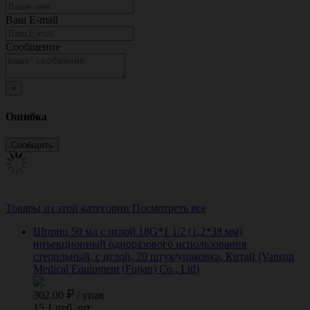
Ваш E-mail
Сообщение
×
Ошибка
Товары из этой категории
Посмотреть все
Шприц 50 мл с иглой 18G*1 1/2 (1,2*38 мм)
инъекционный одноразового использования
стерильный, с иглой, 20 штук/упаковка, Китай (Vansun
Medical Equipment (Fujian) Co., Ltd)
302.00
/
упак
15.1 руб. шт