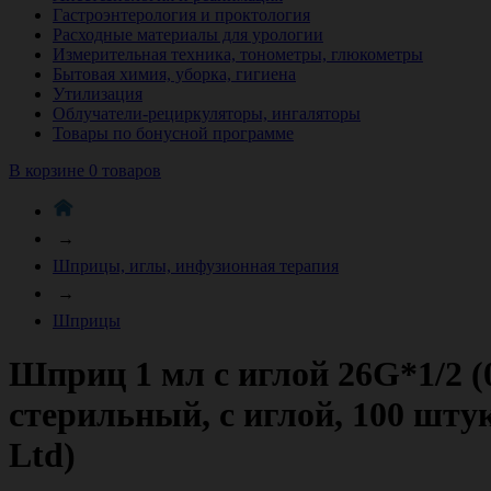
Гастроэнтерология и проктология
Расходные материалы для урологии
Измерительная техника, тонометры, глюкометры
Бытовая химия, уборка, гигиена
Утилизация
Облучатели-рециркуляторы, ингаляторы
Товары по бонусной программе
В корзине 0 товаров
→
Шприцы, иглы, инфузионная терапия
→
Шприцы
Шприц 1 мл с иглой 26G*1/2 
стерильный, с иглой, 100 штук
Ltd)