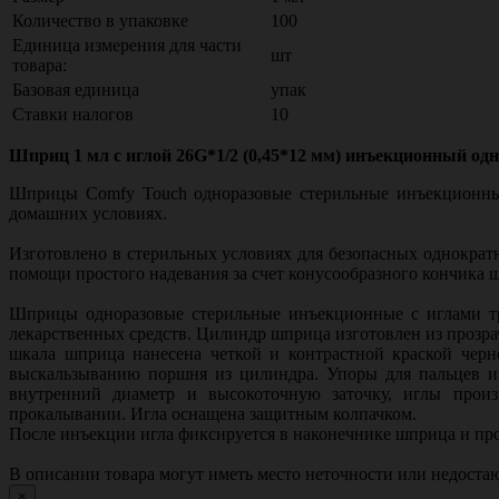
Количество в упаковке
100
Единица измерения для части
шт
товара:
Базовая единица
упак
Ставки налогов
10
Шприц 1 мл с иглой 26G*1/2 (0,45*12 мм) инъекционный одно
Шприцы Comfy Touch одноразовые стерильные инъекционные 
домашних условиях.
Изготовлено в стерильных условиях для безопасных однократн
помощи простого надевания за счет конусообразного кончика 
Шприцы одноразовые стерильные инъекционные с иглами тре
лекарственных средств. Цилиндр шприца изготовлен из прозр
шкала шприца нанесена четкой и контрастной краской черн
выскальзыванию поршня из цилиндра. Упоры для пальцев им
внутренний диаметр и высокоточную заточку, иглы произ
прокалывании. Игла оснащена защитным колпачком.
После инъекции игла фиксируется в наконечнике шприца и пр
В описании товара могут иметь место неточности или недост
×