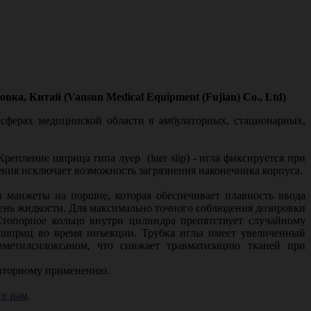
ка, Китай (Vansun Medical Equipment (Fujian) Co., Ltd)
ферах медицинской области в амбулаторных, стационарных,
епление шприца типа луер (luer slip) - игла фиксируется при
ния исключает возможность загрязнения наконечника корпуса.
 манжеты на поршне, которая обеспечивает плавность ввода
ень жидкости. Для максимально точного соблюдения дозировки
Стопорное кольцо внутри цилиндра препятствует случайному
 шприц во время инъекции. Трубка иглы имеет увеличенный
иметилсилоксаном, что снижает травматизацию тканей при
овторному применению.
е нам
.