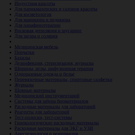
Индустрия красоты
Для парикмахерских и салонов красоты
Для косметологов
Для маникюра и педикюра
Для парафинотерапии
Восковая депиляция и шугаринг
Для загара и солярия
Ветеринария
Медицинская мебель
Перчатки
Бахилы
Дезинфекция, стерилизация, журналы
Шприцы, иглы, инфузионная терапия
Одноразовые одежда и белье
Перевязочные материалы, спиртовые салфетки
Журналы
Шовные материалы
Медицинский инструментарий
Системы для забора биоматериалов
Расходные материалы для лабораторий
Реагенты для лабораторий
Тест-полоски, тест-системы
Гинекологические расходные материалы
Расходные материалы для ЭКГ и УЗИ
Анестезиология и реанимация