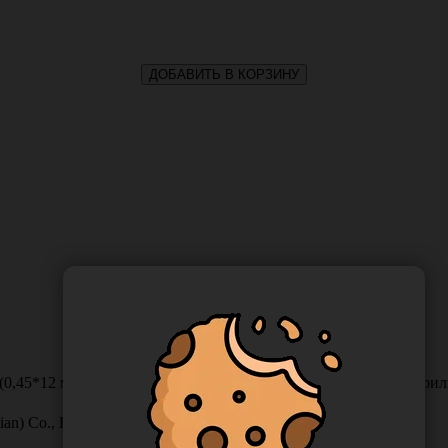
ДОБАВИТЬ В КОРЗИНУ
(0,45*12 мм) инъекционный одноразового использования стерильн
an) Co., Ltd., Китай