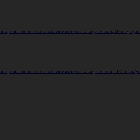
одноразового использования стерильный, с иглой, 60 штук/упаков
одноразового использования стерильный, с иглой, 100 штук/упак