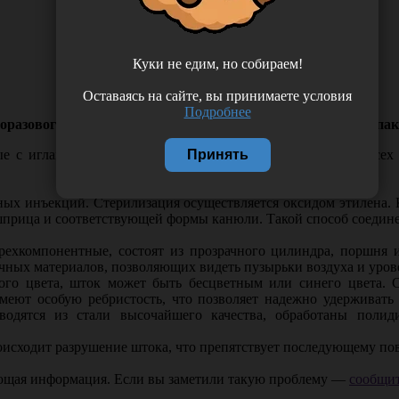
Куки не едим, но собираем!
Оставаясь на сайте, вы принимаете условия
Подробнее
разового использования стерильный, с иглой, 100 штук/упаков
Принять
с иглами предназначены для проведения инъекций во всех с
ых инъекций. Стерилизация осуществляется оксидом этилена. Кр
шприца и соответствующей формы канюли. Такой способ соедине
хкомпонентные, состоят из прозрачного цилиндра, поршня и
ачных материалов, позволяющих видеть пузырьки воздуха и уров
ого цвета, шток может быть бесцветным или синего цвета. 
еют особую ребристость, что позволяет надежно удерживать
водятся из стали высочайшего качества, обработаны полид
оисходит разрушение штока, что препятствует последующему п
ающая информация. Если вы заметили такую проблему —
сообщит