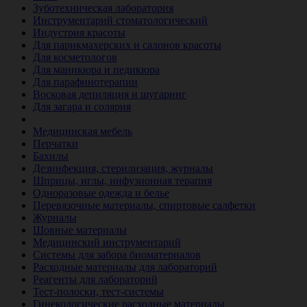
Зуботехническая лаборатория
Инструментарий стоматологический
Индустрия красоты
Для парикмахерских и салонов красоты
Для косметологов
Для маникюра и педикюра
Для парафинотерапии
Восковая депиляция и шугаринг
Для загара и солярия
Ветеринария
Медицинская мебель
Перчатки
Бахилы
Дезинфекция, стерилизация, журналы
Шприцы, иглы, инфузионная терапия
Одноразовые одежда и белье
Перевязочные материалы, спиртовые салфетки
Журналы
Шовные материалы
Медицинский инструментарий
Системы для забора биоматериалов
Расходные материалы для лабораторий
Реагенты для лабораторий
Тест-полоски, тест-системы
Гинекологические расходные материалы