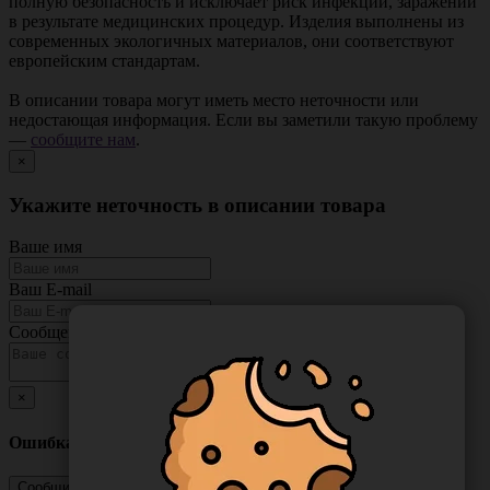
полную безопасность и исключает риск инфекций, заражений
в результате медицинских процедур. Изделия выполнены из
современных экологичных материалов, они соответствуют
европейским стандартам.
В описании товара могут иметь место неточности или
недостающая информация. Если вы заметили такую проблему
—
сообщите нам
.
×
Укажите неточность в описании товара
Ваше имя
Ваш E-mail
Сообщение
×
Ошибка