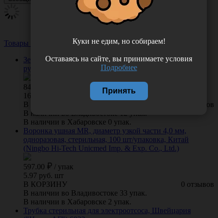
Куки не едим, но собираем!
Товары из этой категории
Посмотреть все
Оставаясь на сайте, вы принимаете условия
Зеркало гортанное диаметром 22 мм с пластмассовой
Подробнее
ручкой, 50 шт/упак, Россия (Полимерные изделия)
848.00
/
упак
Принять
16.96 руб. шт
В КОРЗИНУ
0 отзывов
В наличии во Владивостоке 12 упак.
В наличии в Хабаровске 0 упак.
Воронка ушная MR, диаметр узкой части 4,0 мм,
одноразовая, стерильная, 100 шт/упаковка, Китай
(Ningbo Hi-Tech Unicmed Imp. & Exp. Co., Ltd.)
597.00
/
упак
5.97 руб. шт
В КОРЗИНУ
0 отзывов
В наличии во Владивостоке 33 упак.
В наличии в Хабаровске 2 упак.
Трубка стерильная для электроотсоса, Швейцария