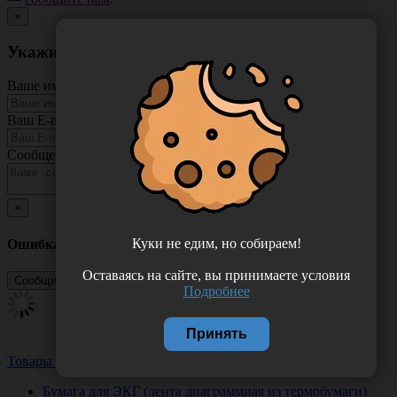
×
Укажите неточность в описании товара
Ваше имя
Ваш E-mail
Сообщение
×
Куки не едим, но собираем!
Ошибка
Оставаясь на сайте, вы принимаете условия
Подробнее
Принять
Товары из этой категории
Посмотреть все
Бумага для ЭКГ (лента диаграммная из термобумаги)