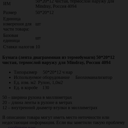
50*20*12 чистая, термослой наружу для
ИМ
Mindray, Россия 4094
Размер
50*20*12
Единица
измерения для
шт
части товара:
Базовая
шт
единица
Ставки налогов
10
Бумага (лента диаграммная из термобумаги) 50*20*12
чистая, термослой наружу для Mindray, Россия 4094
Типоразмер 50*20*12 ч нар
Используемое оборудование Биохиманализатор
Ед. изм. м2 Рулон, 1,0м2
Ед. в коробе 130
50 – ширина рулона в миллиметрах
20 – длина ленты в рулоне в метрах
12 – внутренний диаметр втулки в миллиметрах
В описании товара могут иметь место неточности или
недостающая информация. Если вы заметили такую проблему
—
сообщите нам
.