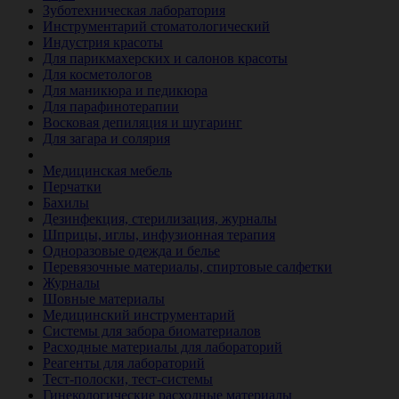
Зуботехническая лаборатория
Инструментарий стоматологический
Индустрия красоты
Для парикмахерских и салонов красоты
Для косметологов
Для маникюра и педикюра
Для парафинотерапии
Восковая депиляция и шугаринг
Для загара и солярия
Ветеринария
Медицинская мебель
Перчатки
Бахилы
Дезинфекция, стерилизация, журналы
Шприцы, иглы, инфузионная терапия
Одноразовые одежда и белье
Перевязочные материалы, спиртовые салфетки
Журналы
Шовные материалы
Медицинский инструментарий
Системы для забора биоматериалов
Расходные материалы для лабораторий
Реагенты для лабораторий
Тест-полоски, тест-системы
Гинекологические расходные материалы