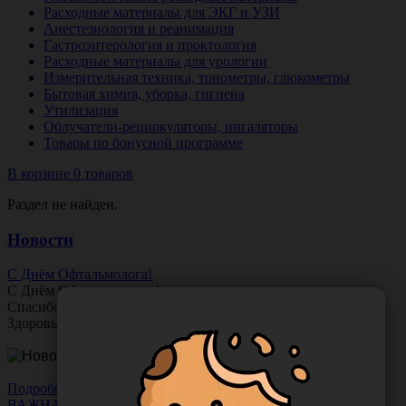
Расходные материалы для ЭКГ и УЗИ
Анестезиология и реанимация
Гастроэнтерология и проктология
Расходные материалы для урологии
Измерительная техника, тонометры, глюкометры
Бытовая химия, уборка, гигиена
Утилизация
Облучатели-рециркуляторы, ингаляторы
Товары по бонусной программе
В корзине 0 товаров
Раздел не найден.
Новости
С Днём Офтальмолога!
С Днём
Офтальмолога
!
Спасибо за ясное зрение и заботу о пациентах.
Здоровья вам и новых профессиональных побед!
Подробнее
ВАЖНАЯ НОВОСТЬ