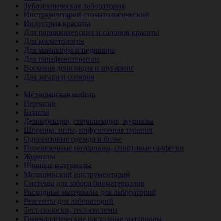
Зуботехническая лаборатория
Инструментарий стоматологический
Индустрия красоты
Для парикмахерских и салонов красоты
Для косметологов
Для маникюра и педикюра
Для парафинотерапии
Восковая депиляция и шугаринг
Для загара и солярия
Ветеринария
Медицинская мебель
Перчатки
Бахилы
Дезинфекция, стерилизация, журналы
Шприцы, иглы, инфузионная терапия
Одноразовые одежда и белье
Перевязочные материалы, спиртовые салфетки
Журналы
Шовные материалы
Медицинский инструментарий
Системы для забора биоматериалов
Расходные материалы для лабораторий
Реагенты для лабораторий
Тест-полоски, тест-системы
Гинекологические расходные материалы