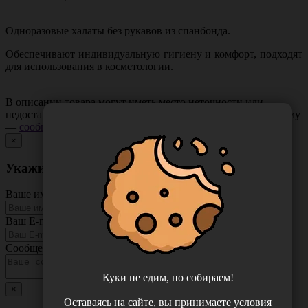
Одноразовые халаты без рукавов из спанбонда.
Обеспечивают индивидуальную гигиену и комфорт, подходят
для использования в косметологии.
В описании товара могут иметь место неточности или
недостающая информация. Если вы заметили такую проблему
—
сообщите нам
.
×
Укажите неточность в описании товара
Ваше имя
Ваш E-mail
Сообщение
Куки не едим, но собираем!
×
Оставаясь на сайте, вы принимаете условия