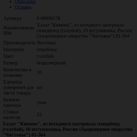
Описание
Отзывы
Артикул
0-00000178
Халат "Кимоно", из нетканого материала
Наименование
спандбонд (голубой), 10 шт/упаковка, Россия
ИМ
(Акционерное общество "Чистовье") 01-564
Производитель
Чистовье
Материал
спанбонд
Цвет
голубой
Размер
безразмерный
Количество в
10
упаковке
Единица
измерения для
шт
части товара:
Базовая
упак
единица
Ставки
22
налогов
Халат "Кимоно", из нетканого материала спандбонд
(голубой), 10 шт/упаковка, Россия (Акционерное общество
"Чистовье") 01-564