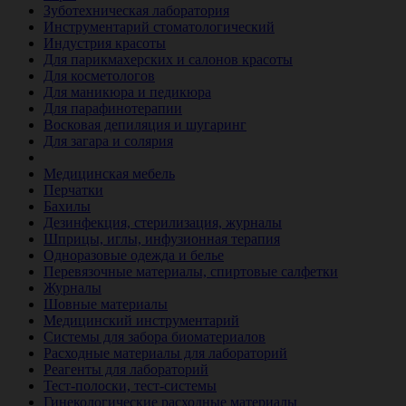
Зуботехническая лаборатория
Инструментарий стоматологический
Индустрия красоты
Для парикмахерских и салонов красоты
Для косметологов
Для маникюра и педикюра
Для парафинотерапии
Восковая депиляция и шугаринг
Для загара и солярия
Ветеринария
Медицинская мебель
Перчатки
Бахилы
Дезинфекция, стерилизация, журналы
Шприцы, иглы, инфузионная терапия
Одноразовые одежда и белье
Перевязочные материалы, спиртовые салфетки
Журналы
Шовные материалы
Медицинский инструментарий
Системы для забора биоматериалов
Расходные материалы для лабораторий
Реагенты для лабораторий
Тест-полоски, тест-системы
Гинекологические расходные материалы