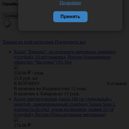
Подробнее
Ошибка
Принять
Товары из этой категории
Посмотреть все
Халат "Кимоно", из нетканого материала спанбонд
(голубой), 10 шт/упаковка, Россия (Акционерное
общество "Чистовье") 01-564
558.00
/
упак
55.8 руб. шт
В КОРЗИНУ
0 отзывов
В наличии во Владивостоке 12 упак.
В наличии в Хабаровске 13 упак.
Халат хирургический длина 140 см стерильный с
защитой, ламинированный спанбонд Tutami Span L
плотность 42 г/м2, рукав на манжете, размер 52-54
(голубой), Россия (Гекса-нетканые материалы)
274.00