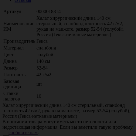
Отзывы
Артикул
0000018314
Халат хирургический длина 140 см
Наименование
стерильный, спанбонд плотность 42 г/м2,
ИМ
рукав на манжете, размер 52-54 (голубой),
Россия (Гекса-нетканые материалы)
Производитель
Гекса
Материал
спанбонд
Цвет
голубой
Длина
140 см
Размер
52-54
Плотность
42 г/м2
Базовая
шт
единица
Ставки
10
налогов
Халат хирургический длина 140 см стерильный, спанбонд
плотность 42 г/м2, рукав на манжете, размер 52-54 (голубой),
Россия (Гекса-нетканые материалы)
В описании товара могут иметь место неточности или
недостающая информация. Если вы заметили такую проблему
—
сообщите нам
.