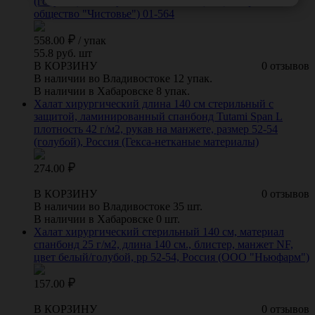
(голубой), 10 шт/упаковка, Россия (Акционерное
общество "Чистовье") 01-564
558.00
/
упак
55.8 руб. шт
В КОРЗИНУ
0 отзывов
В наличии во Владивостоке 12 упак.
В наличии в Хабаровске 8 упак.
Халат хирургический длина 140 см стерильный с
защитой, ламинированный спанбонд Tutami Span L
плотность 42 г/м2, рукав на манжете, размер 52-54
(голубой), Россия (Гекса-нетканые материалы)
274.00
В КОРЗИНУ
0 отзывов
В наличии во Владивостоке 35 шт.
В наличии в Хабаровске 0 шт.
Халат хирургический стерильный 140 см, материал
спанбонд 25 г/м2, длина 140 см., блистер, манжет NF,
цвет белый/голубой, рр 52-54, Россия (ООО "Ньюфарм")
157.00
В КОРЗИНУ
0 отзывов