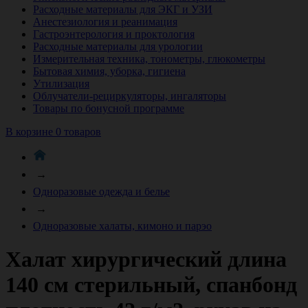
Расходные материалы для ЭКГ и УЗИ
Анестезиология и реанимация
Гастроэнтерология и проктология
Расходные материалы для урологии
Измерительная техника, тонометры, глюкометры
Бытовая химия, уборка, гигиена
Утилизация
Облучатели-рециркуляторы, ингаляторы
Товары по бонусной программе
В корзине 0 товаров
→
Одноразовые одежда и белье
→
Одноразовые халаты, кимоно и парэо
Халат хирургический длина
140 см стерильный, спанбонд