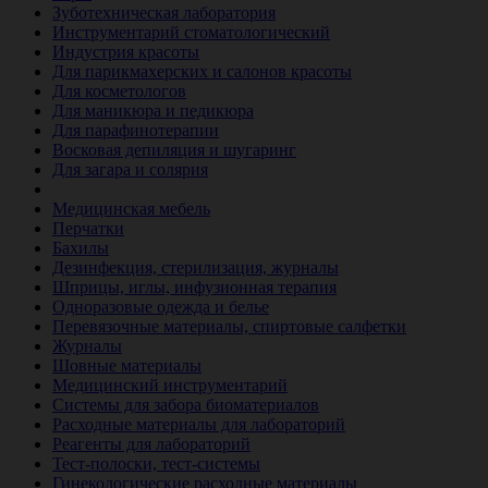
Зуботехническая лаборатория
Инструментарий стоматологический
Индустрия красоты
Для парикмахерских и салонов красоты
Для косметологов
Для маникюра и педикюра
Для парафинотерапии
Восковая депиляция и шугаринг
Для загара и солярия
Ветеринария
Медицинская мебель
Перчатки
Бахилы
Дезинфекция, стерилизация, журналы
Шприцы, иглы, инфузионная терапия
Одноразовые одежда и белье
Перевязочные материалы, спиртовые салфетки
Журналы
Шовные материалы
Медицинский инструментарий
Системы для забора биоматериалов
Расходные материалы для лабораторий
Реагенты для лабораторий
Тест-полоски, тест-системы
Гинекологические расходные материалы