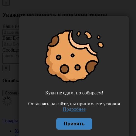
×
Укажите неточность в описании товара
Ваше имя
Ваш E-mail
Сообщение
×
Ошибка
Куки не едим, но собираем!
Оставаясь на сайте, вы принимаете условия
Подробнее
Товары из этой категории
Посмотреть все
Принять
Халат "Кимоно", из нетканого материала спанбонд