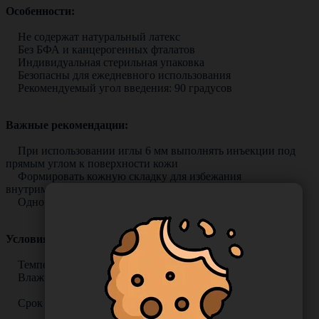
Особенности:
Не содержат натуральный латекс
Без БФА и канцерогенных фталатов
Индивидуальная стерильная упаковка
Безопасны для ежедневного использования
Рекомендуемый угол введения: 90 градусов
Важные рекомендации:
При использовании иглы 6 мм выполнять инъекции под
прямым углом к поверхности кожи
Формировать кожную складку для избежания
внутримышечной инъекции
Одноразовое использование
Условия хранения:
Температура: от +5°C до +30°C
Влажность: 20-80% без конденсации
Срок годности: 5 лет