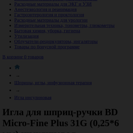
Расходные материалы для ЭКГ и УЗИ
Анестезиология и реанимация
Гастроэнтерология и проктология
Расходные материалы для урологии
Измерительная техника, тонометры, глюкометры
Бытовая химия, уборка, гигиена
Утилизация
Облучатели-рециркуляторы, ингаляторы
Товары по бонусной программе
В корзине 0 товаров
→
Шприцы, иглы, инфузионная терапия
→
Игла инсулиновая
Игла для шприц-ручки BD
Micro-Fine Plus 31G (0,25*6