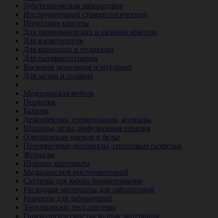
Зуботехническая лаборатория
Инструментарий стоматологический
Индустрия красоты
Для парикмахерских и салонов красоты
Для косметологов
Для маникюра и педикюра
Для парафинотерапии
Восковая депиляция и шугаринг
Для загара и солярия
Ветеринария
Медицинская мебель
Перчатки
Бахилы
Дезинфекция, стерилизация, журналы
Шприцы, иглы, инфузионная терапия
Одноразовые одежда и белье
Перевязочные материалы, спиртовые салфетки
Журналы
Шовные материалы
Медицинский инструментарий
Системы для забора биоматериалов
Расходные материалы для лабораторий
Реагенты для лабораторий
Тест-полоски, тест-системы
Гинекологические расходные материалы