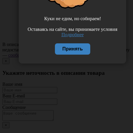
Куки не едим, но собираем!
Оставаясь на сайте, вы принимаете условия
Подробнее
В описании товара могут иметь место неточности или
Принять
недостающая информация. Если вы заметили такую проблему
—
сообщите нам
.
×
Укажите неточность в описании товара
Ваше имя
Ваш E-mail
Сообщение
×