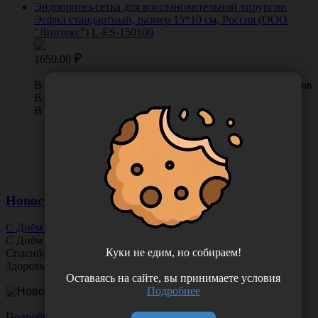
Эндопротез-сетка для восстановительной хирургии
Эсфил стандартный, размер 15*10 см, Россия (ООО
"Линтекс") L-ES-150100
1650.00
В КОРЗИНУ
0 отзывов
В наличии во Владивостоке 3 шт.
В наличии в Хабаровске 0 шт.
Новости
С Днём Офтальмолога!
С Днём
Офтальмолога
!
Куки не едим, но собираем!
Спасибо за ясное зрение и заботу о пациентах.
Здоровья вам и новых профессиональных побед!
Оставаясь на сайте, вы принимаете условия
Подробнее
Подробнее