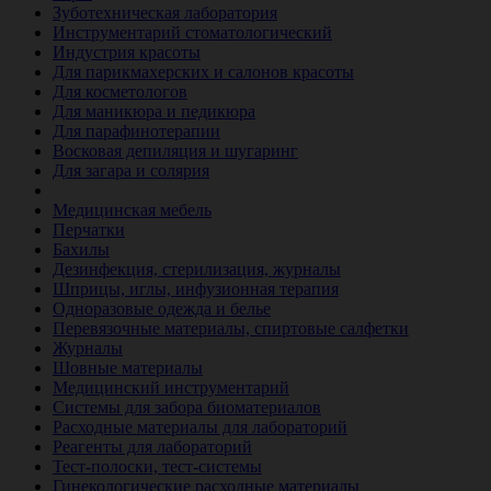
Зуботехническая лаборатория
Инструментарий стоматологический
Индустрия красоты
Для парикмахерских и салонов красоты
Для косметологов
Для маникюра и педикюра
Для парафинотерапии
Восковая депиляция и шугаринг
Для загара и солярия
Ветеринария
Медицинская мебель
Перчатки
Бахилы
Дезинфекция, стерилизация, журналы
Шприцы, иглы, инфузионная терапия
Одноразовые одежда и белье
Перевязочные материалы, спиртовые салфетки
Журналы
Шовные материалы
Медицинский инструментарий
Системы для забора биоматериалов
Расходные материалы для лабораторий
Реагенты для лабораторий
Тест-полоски, тест-системы
Гинекологические расходные материалы