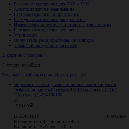
Расходные материалы для ЭКГ и УЗИ
Анестезиология и реанимация
Гастроэнтерология и проктология
Расходные материалы для урологии
Измерительная техника, тонометры, глюкометры
Бытовая химия, уборка, гигиена
Утилизация
Облучатели-рециркуляторы, ингаляторы
Товары по бонусной программе
В корзине 0 товаров
Элемент не найден
Товары из этой категории
Посмотреть все
Эндопротез-сетка для восстановительной хирургии
Эсфил стандартный, размер 15*15 см, Россия (ООО
"Линтекс") L-ES-150150
1974.00
В КОРЗИНУ
0 отзывов
В наличии во Владивостоке 4 шт.
В наличии в Хабаровске 0 шт.