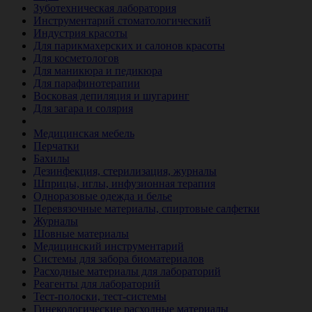
Зуботехническая лаборатория
Инструментарий стоматологический
Индустрия красоты
Для парикмахерских и салонов красоты
Для косметологов
Для маникюра и педикюра
Для парафинотерапии
Восковая депиляция и шугаринг
Для загара и солярия
Ветеринария
Медицинская мебель
Перчатки
Бахилы
Дезинфекция, стерилизация, журналы
Шприцы, иглы, инфузионная терапия
Одноразовые одежда и белье
Перевязочные материалы, спиртовые салфетки
Журналы
Шовные материалы
Медицинский инструментарий
Системы для забора биоматериалов
Расходные материалы для лабораторий
Реагенты для лабораторий
Тест-полоски, тест-системы
Гинекологические расходные материалы