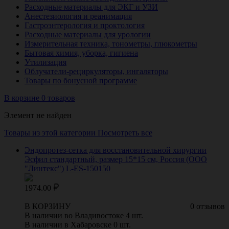
Расходные материалы для ЭКГ и УЗИ
Анестезиология и реанимация
Гастроэнтерология и проктология
Расходные материалы для урологии
Измерительная техника, тонометры, глюкометры
Бытовая химия, уборка, гигиена
Утилизация
Облучатели-рециркуляторы, ингаляторы
Товары по бонусной программе
В корзине 0 товаров
Элемент не найден
Товары из этой категории
Посмотреть все
Эндопротез-сетка для восстановительной хирургии
Эсфил стандартный, размер 15*15 см, Россия (ООО
"Линтекс") L-ES-150150
1974.00
В КОРЗИНУ
0 отзывов
В наличии во Владивостоке 4 шт.
В наличии в Хабаровске 0 шт.