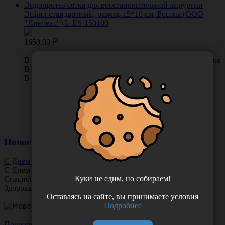
Эндопротез-сетка для восстановительной хирургии
Эсфил стандартный, размер 15*10 см, Россия (ООО
"Линтекс") L-ES-150100
1650.00
В КОРЗИНУ
0 отзывов
В наличии во Владивостоке 3 шт.
В наличии в Хабаровске 0 шт.
Новости
С Днём Офтальмолога!
С Днём
Офтальмолога
!
Куки не едим, но собираем!
Спасибо за ясное зрение и заботу о пациентах.
Здоровья вам и новых профессиональных побед!
Оставаясь на сайте, вы принимаете условия
Подробнее
Подробнее