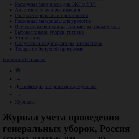
Расходные материалы для ЭКГ и УЗИ
Анестезиология и реанимация
Гастроэнтерология и проктология
Расходные материалы для урологии
Измерительная техника, тонометры, глюкометры
Бытовая химия, уборка, гигиена
Утилизация
Облучатели-рециркуляторы, ингаляторы
Товары по бонусной программе
В корзине 0 товаров
→
Дезинфекция, стерилизация, журналы
→
Журналы
Журнал учета проведения
генеральных уборок, Россия