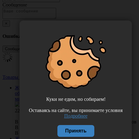
Сообщение
×
Ошибка
Товары из этой категории
Посмотреть все
Журнал учета температурного режима в холодильном
оборудовании (вертикальный), формат А4, 60 страниц,
мягкий картон, Россия (ООО "СитиБланк")
Куки не едим, но собираем!
Оставаясь на сайте, вы принимаете условия
227.00
Подробнее
В КОРЗИНУ
0 отзывов
В наличии во Владивостоке 24 шт.
Принять
В наличии в Хабаровске 0 шт.
Журнал контроля температуры холодильника, формат