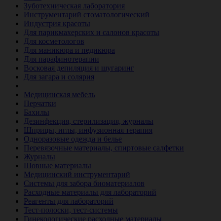
Зуботехническая лаборатория
Инструментарий стоматологический
Индустрия красоты
Для парикмахерских и салонов красоты
Для косметологов
Для маникюра и педикюра
Для парафинотерапии
Восковая депиляция и шугаринг
Для загара и солярия
Ветеринария
Медицинская мебель
Перчатки
Бахилы
Дезинфекция, стерилизация, журналы
Шприцы, иглы, инфузионная терапия
Одноразовые одежда и белье
Перевязочные материалы, спиртовые салфетки
Журналы
Шовные материалы
Медицинский инструментарий
Системы для забора биоматериалов
Расходные материалы для лабораторий
Реагенты для лабораторий
Тест-полоски, тест-системы
Гинекологические расходные материалы