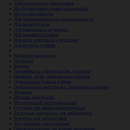
Зуботехническая лаборатория
Инструментарий стоматологический
Индустрия красоты
Для парикмахерских и салонов красоты
Для косметологов
Для маникюра и педикюра
Для парафинотерапии
Восковая депиляция и шугаринг
Для загара и солярия
Ветеринария
Медицинская мебель
Перчатки
Бахилы
Дезинфекция, стерилизация, журналы
Шприцы, иглы, инфузионная терапия
Одноразовые одежда и белье
Перевязочные материалы, спиртовые салфетки
Журналы
Шовные материалы
Медицинский инструментарий
Системы для забора биоматериалов
Расходные материалы для лабораторий
Реагенты для лабораторий
Тест-полоски, тест-системы
Гинекологические расходные материалы