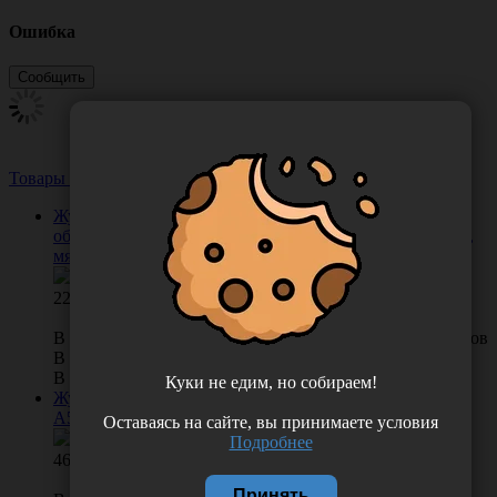
Ошибка
Товары из этой категории
Посмотреть все
Журнал учета температурного режима в холодильном
оборудовании (вертикальный), формат А4, 60 страниц,
мягкий картон, Россия (ООО "СитиБланк")
227.00
В КОРЗИНУ
0 отзывов
В наличии во Владивостоке 24 шт.
В наличии в Хабаровске 0 шт.
Куки не едим, но собираем!
Журнал контроля температуры холодильника, формат
А5, 20 страниц, 2021, Россия (ООО "Растер")
Оставаясь на сайте, вы принимаете условия
Подробнее
46.00
Принять