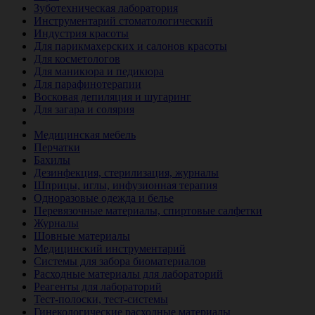
Зуботехническая лаборатория
Инструментарий стоматологический
Индустрия красоты
Для парикмахерских и салонов красоты
Для косметологов
Для маникюра и педикюра
Для парафинотерапии
Восковая депиляция и шугаринг
Для загара и солярия
Ветеринария
Медицинская мебель
Перчатки
Бахилы
Дезинфекция, стерилизация, журналы
Шприцы, иглы, инфузионная терапия
Одноразовые одежда и белье
Перевязочные материалы, спиртовые салфетки
Журналы
Шовные материалы
Медицинский инструментарий
Системы для забора биоматериалов
Расходные материалы для лабораторий
Реагенты для лабораторий
Тест-полоски, тест-системы
Гинекологические расходные материалы